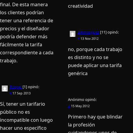
final. De esta manera
creatividad
los clientes podrían
tener una referencia de
precios y el diseñador
alfonsoguez
[11]
opinó:
podría defender más
#
13 Nov 2012
fácilmente la tarifa
no, porque cada trabajo
correspondiente a cada
es distinto y no se
trabajo.
puede aplicar una tarifa
genérica
Raquel
[1]
opinó:
#
17 Sep 2013
Anónimo
opinó:
Sí, tener un tarifario
#
15 May 2012
público no es
Primero hay que blindar
incompatible con luego
la profesión
hacer uno específico
cuidandonos unos de