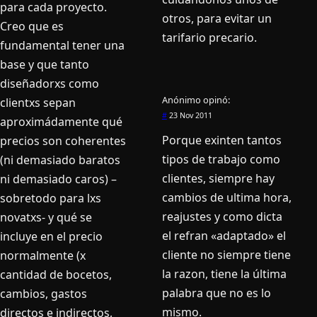
para cada proyecto.
otros, para evitar un
Creo que es
tarifario precario.
fundamental tener una
base y que tanto
diseñadorxs como
Anónimo
opinó:
clientxs sepan
#
23 Nov 2011
aproximádamente qué
Porque exinten tantos
precios son coherentes
tipos de trabajo como
(ni demasiado baratos
clientes, siempre hay
ni demasiado caros) –
cambios de ultima hora,
sobretodo para lxs
reajustes y como dicta
novatxs- y qué se
el refran «adaptado» el
incluye en el precio
cliente no siempre tiene
normalmente (x
la razon, tiene la última
cantidad de bocetos,
palabra que no es lo
cambios, gastos
mismo.
directos e indirectos,