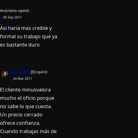
Anónimo
opinó:
#
05 Sep 2011
Asi haria mas creible y
formal su trabajo que ya
es bastante duro
Julio Aliaga
[6]
opinó:
#
24 Mar 2011
El cliente minusvalora
mucho el oficio porque
no sabe lo que cuesta.
Un precio cerrado
ofrece confianza.
Cuando trabajas más de