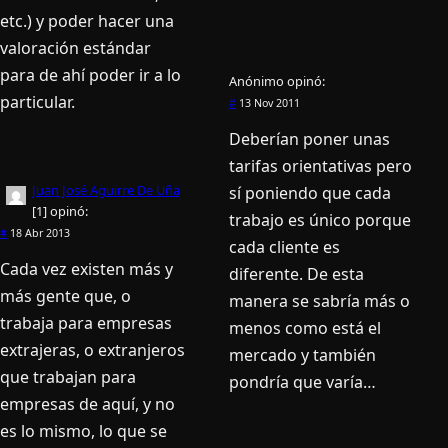
etc.) y poder hacer una
valoración estándar
para de ahí poder ir a lo
Anónimo
opinó:
particular.
#
13 Nov 2011
Deberían poner unas
tarifas orientativas pero
Juan José Aguirre De Uña
sí poniendo que cada
[1]
opinó:
trabajo es único porque
#
18 Abr 2013
cada cliente es
Cada vez existen más y
diferente. De esta
más gente que, o
manera se sabría más o
trabaja para empresas
menos como está el
extrajeras, o extranjeros
mercado y también
que trabajan para
pondría que varía…
empresas de aquí, y no
es lo mismo, lo que se