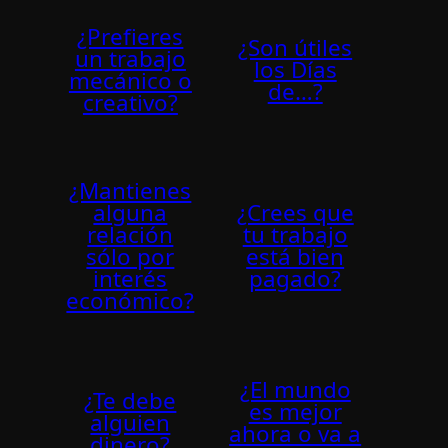
¿Prefieres
¿Son útiles
un trabajo
los Días
mecánico o
de…?
creativo?
¿Mantienes
alguna
¿Crees que
relación
tu trabajo
sólo por
está bien
interés
pagado?
económico?
¿El mundo
¿Te debe
es mejor
alguien
ahora o va a
dinero?