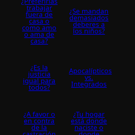
¿Preferirías
trabajar
¿Se mandan
fuera de
demasiados
casa o
deberes a
como amo
los niños?
o ama de
casa?
¿Es la
Apocalípticos
justicia
vs.
igual para
Integrados
todos?
¿A favor o
¿Tu hogar
en contra
está donde
de la
naciste o
castración
donde