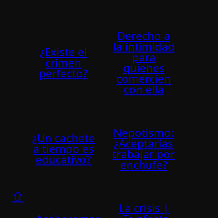
Derecho a
la intimidad
¿Existe el
para
crimen
quienes
perfecto?
comercien
con ella
Nepotismo:
¿Un cachete
¿Aceptarí­as
a tiempo es
trabajar por
educativo?
enchufe?
⇧
La crisis |