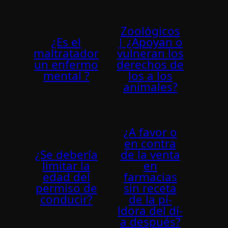
Zoológicos
¿Es el
| ¿Apoyan o
maltratador
vulneran los
un enfermo
derechos de
mental ?
los a los
animales?
¿A favor o
en contra
¿Se deberí­a
de la venta
limitar la
en
edad del
farmacias
permiso de
sin receta
conducir?
de la pí­
ldora del dí­
a después?