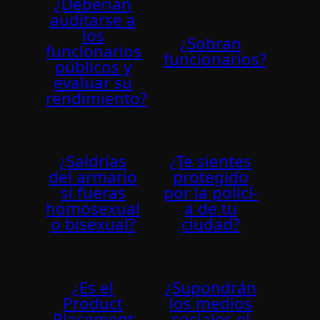
¿Deberían
auditarse a
los
¿Sobran
funcionarios
funcionarios?
públicos y
evaluar su
rendimiento?
¿Saldrías
¿Te sientes
del armario
protegido
si fueras
por la policí­
homosexual
a de tu
o bisexual?
ciudad?
¿Es el
¿Supondrán
Product
los medios
Placement
sociales el