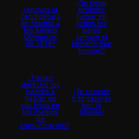
¿Se debe
¿Apoyas la
prohibir
candidatura
fumar en
de Madrid a
todos los
los Juegos
bares
Olí­mpicos
tengan el
de 2016?
tamaño que
tengan?
¿Tienen
derecho los
padres a
¿Te casaste
hablar de
o te casarás
sus hijos en
por la
los medios
Iglesia?
de
comunicación?