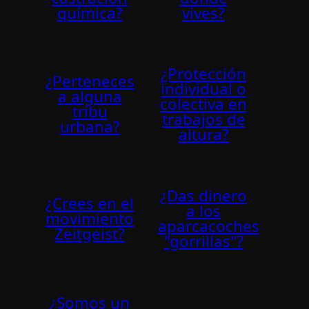
química?
vives?
¿Protección
¿Perteneces
individual o
a alguna
colectiva en
tribu
trabajos de
urbana?
altura?
¿Das dinero
¿Crees en el
a los
movimiento
aparcacoches
Zeitgeist?
"gorrillas"?
¿Somos un