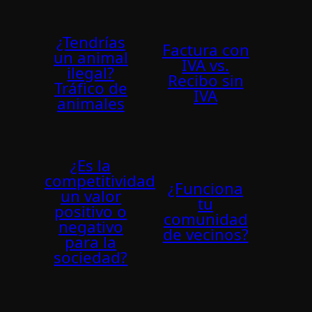
¿Tendrí­as
Factura con
un animal
IVA vs.
ilegal?
Recibo sin
Tráfico de
IVA
animales
¿Es la
competitividad
¿Funciona
un valor
tu
positivo o
comunidad
negativo
de vecinos?
para la
sociedad?