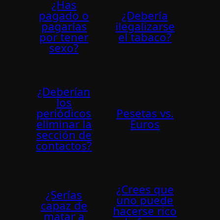
¿Has
pagado o
¿Debería
pagarí­as
ilegalizarse
por tener
el tabaco?
sexo?
¿Deberían
los
periódicos
Pesetas vs.
eliminar la
Euros
sección de
contactos?
¿Crees que
¿Serí­as
uno puede
capaz de
hacerse rico
matar a