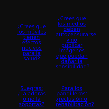
¿Crees que
los medios
¿Crees que
deben
los móviles
autocensurarse
tienen
y no
efectos
publicar
nocivos
imágenes
para la
que puedan
salud?
dañar la
sensibilidad?
Suegras:
Para los
¿La adoras
pandilleros:
o no la
¿reclusión o
soportas?
rehabilitación?