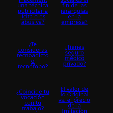
una técnica
fin de las
publicitaria
jerarquí­as
lí­cita o es
en la
abusiva?
empresa?
¿Te
¿Tienes
consideras
seguro
tecnoadicto
médico
o
privado?
tecnófobo?
El valor de
¿Coincide tu
lo Original
vocación
vs. el precio
con tu
de la
trabajo?
Imitación