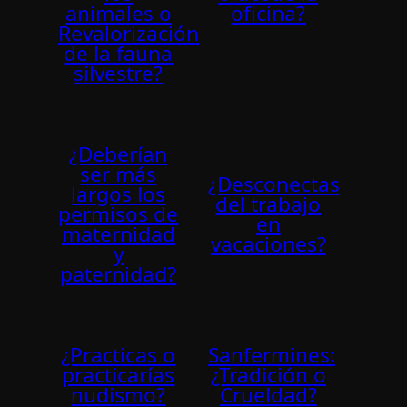
animales o
oficina?
Revalorización
de la fauna
silvestre?
¿Deberí­an
ser más
¿Desconectas
largos los
del trabajo
permisos de
en
maternidad
vacaciones?
y
paternidad?
¿Practicas o
Sanfermines:
practicarías
¿Tradición o
nudismo?
Crueldad?