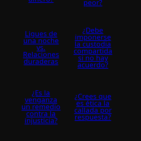
peor?
¿Debe
Ligues de
imponerse
una noche
la custodia
vs.
compartida
Relaciones
si no hay
duraderas
acuerdo?
¿Es la
¿Crees que
venganza
es ética la
un remedio
callada por
contra la
respuesta?
injusticia?