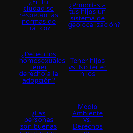
¿En tu
¿Pondrí­as a
ciudad se
tus hijos un
respetan las
sistema de
normas de
geolocalización?
tráfico?
¿Deben los
homosexuales
Tener hijos
tener
vs. No tener
derecho a la
hijos
adopción?
Medio
¿Las
Ambiente
personas
vs.
son buenas
Derechos
o malas por
de