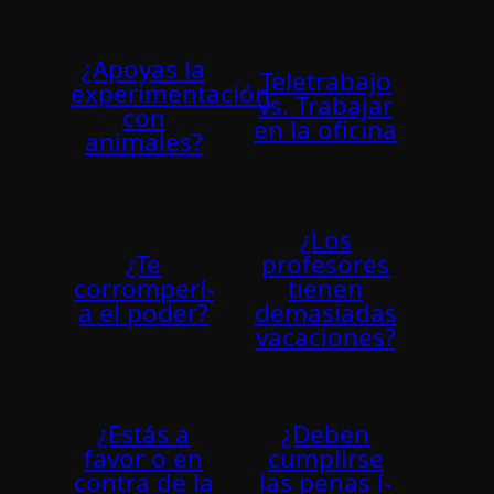
¿Apoyas la
Teletrabajo
experimentación
vs. Trabajar
con
en la oficina
animales?
¿Los
¿Te
profesores
corromperí­
tienen
a el poder?
demasiadas
vacaciones?
¿Estás a
¿Deben
favor o en
cumplirse
contra de la
las penas í­