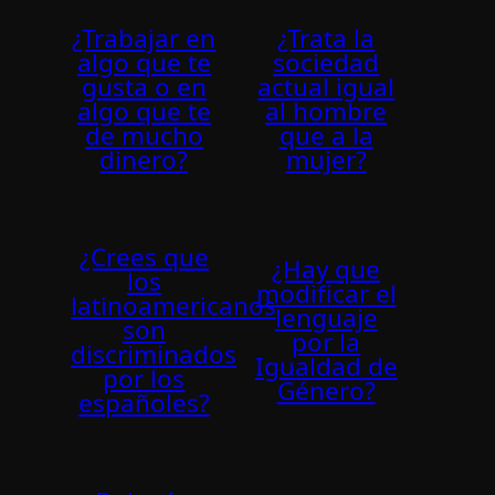
¿Trabajar en
¿Trata la
algo que te
sociedad
gusta o en
actual igual
algo que te
al hombre
de mucho
que a la
dinero?
mujer?
¿Crees que
¿Hay que
los
modificar el
latinoamericanos
lenguaje
son
por la
discriminados
Igualdad de
por los
Género?
españoles?