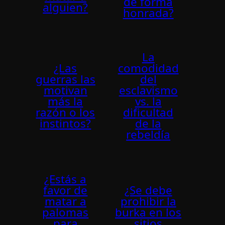
de forma
alguien?
honrada?
La
¿Las
comodidad
guerras las
del
motivan
esclavismo
más la
vs. la
razón o los
dificultad
instintos?
de la
rebeldí­a
¿Estás a
favor de
¿Se debe
matar a
prohibir la
palomas
burka en los
para
sitios