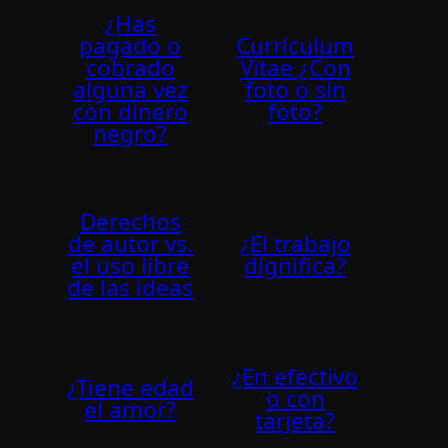
¿Has
pagado o
Currí­culum
cobrado
Vitae ¿Con
alguna vez
foto o sin
con dinero
foto?
negro?
Derechos
de autor vs.
¿El trabajo
el uso libre
dignifica?
de las ideas
¿En efectivo
¿Tiene edad
o con
el amor?
tarjeta?