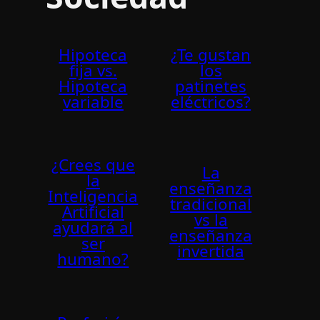
Hipoteca
¿Te gustan
fija vs.
los
Hipoteca
patinetes
variable
eléctricos?
¿Crees que
La
la
enseñanza
Inteligencia
tradicional
Artificial
vs la
ayudará al
enseñanza
ser
invertida
humano?