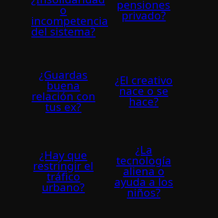
pensiones
o
privado?
incompetencia
del sistema?
¿Guardas
¿El creativo
buena
nace o se
relación con
hace?
tus ex?
¿La
¿Hay que
tecnología
restringir el
aliena o
tráfico
ayuda a los
urbano?
niños?