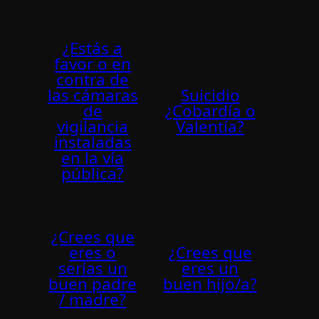
¿Estás a
favor o en
contra de
las cámaras
Suicidio
de
¿Cobardía o
vigilancia
Valentía?
instaladas
en la ví­a
pública?
¿Crees que
eres o
¿Crees que
serías un
eres un
buen padre
buen hijo/a?
/ madre?