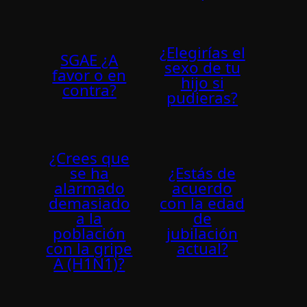
¿Elegirías el
SGAE ¿A
sexo de tu
favor o en
hijo si
contra?
pudieras?
¿Crees que
se ha
¿Estás de
alarmado
acuerdo
demasiado
con la edad
a la
de
población
jubilación
con la gripe
actual?
A (H1N1)?