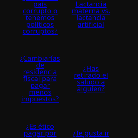
país
Lactancia
corrupto o
materna vs.
tenemos
lactancia
políticos
artificial
corruptos?
¿Cambiarías
de
¿Has
residencia
retirado el
fiscal para
saludo a
pagar
alguien?
menos
impuestos?
¿Es ético
pagar por
¿Te gusta ir