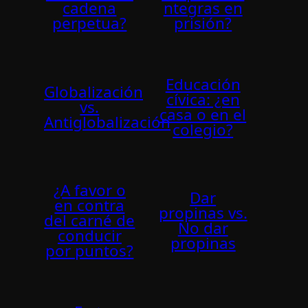
cadena
ntegras en
perpetua?
prisión?
Educación
Globalización
cí­vica: ¿en
vs.
casa o en el
Antiglobalización
colegio?
¿A favor o
Dar
en contra
propinas vs.
del carné de
No dar
conducir
propinas
por puntos?