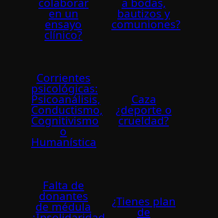
colaborar
a bodas,
en un
bautizos y
ensayo
comuniones?
clínico?
Corrientes
psicológicas:
Psicoanálisis,
Caza
Conductismo,
¿deporte o
Cognitivismo
crueldad?
o
Humanística
Falta de
donantes
¿Tienes plan
de médula
de
¿Insolidaridad