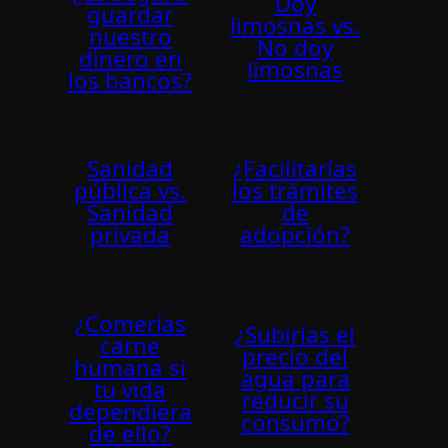
Doy
guardar
limosnas vs.
nuestro
No doy
dinero en
limosnas
los bancos?
Sanidad
¿Facilitarí­as
pública vs.
los trámites
Sanidad
de
privada
adopción?
¿Comerías
¿Subirí­as el
carne
precio del
humana si
agua para
tu vida
reducir su
dependiera
consumo?
de ello?