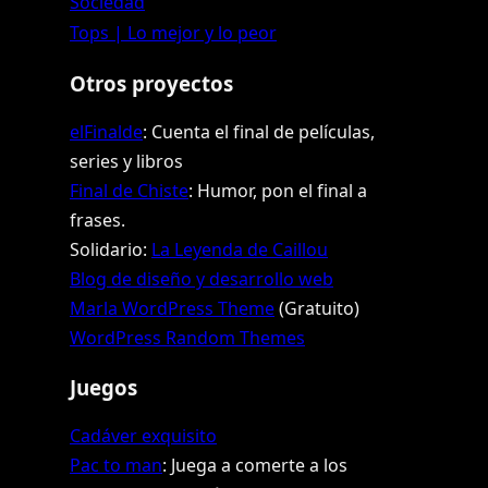
Sociedad
Tops | Lo mejor y lo peor
Otros proyectos
elFinalde
: Cuenta el final de películas,
series y libros
Final de Chiste
: Humor, pon el final a
frases.
Solidario:
La Leyenda de Caillou
Blog de diseño y desarrollo web
Marla WordPress Theme
(Gratuito)
WordPress Random Themes
Juegos
Cadáver exquisito
Pac to man
: Juega a comerte a los