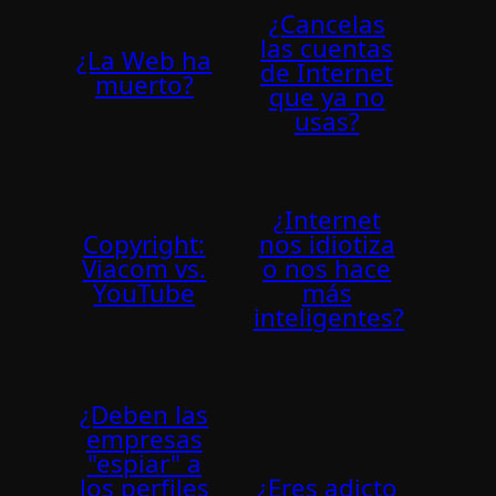
¿Cancelas
las cuentas
¿La Web ha
de Internet
muerto?
que ya no
usas?
¿Internet
Copyright:
nos idiotiza
Viacom vs.
o nos hace
YouTube
más
inteligentes?
¿Deben las
empresas
"espiar" a
los perfiles
¿Eres adicto