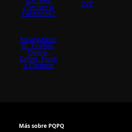
sociales
P2P
¿Twitter o
Facebook?
Navegador:
IE, Firefox,
Opera,
Safari, Flock
o Chrome
Más sobre PQPQ