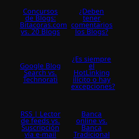
Concursos
¿Deben
de Blogs:
tener
Bitacoras.com
comentarios
vs. 20 Blogs
los Blogs?
¿Es siempre
Google Blog
el
Search vs.
HotLinking
Technorati
ilí­cito o hay
excepciones?
RSS | Lector
Banca
de feeds vs.
online vs.
Suscripción
Banca
ví­a e-mail
Tradicional