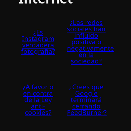
¿Las redes
sociales han
¿Es
influido
Instagram
positiva o
verdadera
negativamente
fotografía?
en la
sociedad?
¿A favor o
¿Crees que
en contra
Google
de la Ley
terminará
anti-
cerrando
cookies?
FeedBurner?