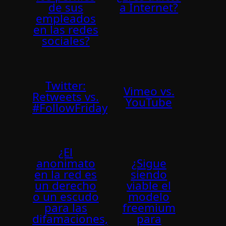
de sus
a Internet?
empleados
en las redes
sociales?
Twitter:
Vimeo vs.
Retweets vs.
YouTube
#FollowFriday
¿El
anonimato
¿Sigue
en la red es
siendo
un derecho
viable el
o un escudo
modelo
para las
freemium
difamaciones,
para