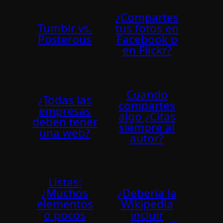
¿Compartes
Tumblr vs.
tus fotos en
Posterous
Facebook o
en Flickr?
Cuando
¿Todas las
compartes
empresas
algo ¿Citas
deben tener
siempre al
una web?
autor?
Listas:
¿Muchos
¿Deberí­a la
elementos
Wikipedia
o pocos
incluir