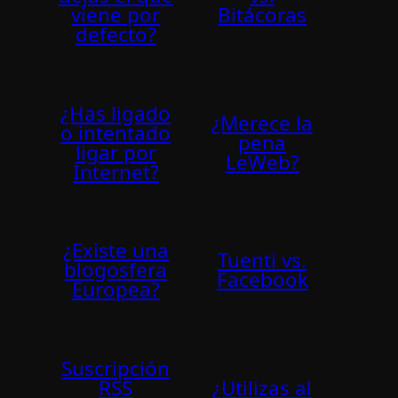
viene por
Bitácoras
defecto?
¿Has ligado
¿Merece la
o intentado
pena
ligar por
LeWeb?
Internet?
¿Existe una
Tuenti vs.
blogosfera
Facebook
Europea?
Suscripción
RSS
¿Utilizas al