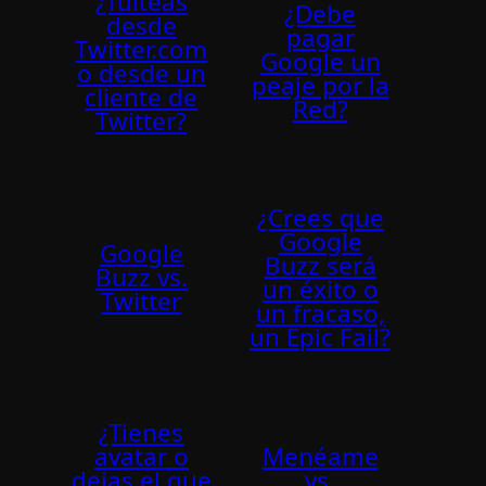
¿Tuiteas
¿Debe
desde
pagar
Twitter.com
Google un
o desde un
peaje por la
cliente de
Red?
Twitter?
¿Crees que
Google
Google
Buzz será
Buzz vs.
un éxito o
Twitter
un fracaso,
un Epic Fail?
¿Tienes
avatar o
Menéame
dejas el que
vs.