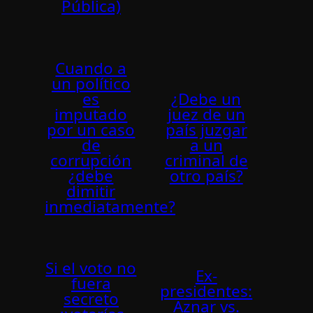
Pública)
Cuando a
un polí­tico
es
¿Debe un
imputado
juez de un
por un caso
país juzgar
de
a un
corrupción
criminal de
¿debe
otro paí­s?
dimitir
inmediatamente?
Si el voto no
Ex-
fuera
presidentes:
secreto
Aznar vs.