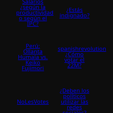
Salarios
¿según la
¿Estás
productividad
indignado?
o según el
IPC?
Perú:
spanishrevolution
Ollanta
¿Cómo
Humala vs.
votar el
Keiko
22M?
Fujimori
¿Deben los
polí­ticos
NoLesVotes
utilizar las
redes
sociales?