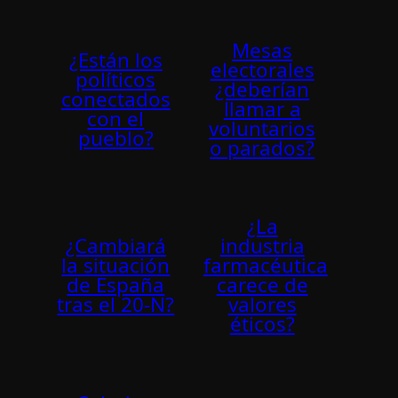
Mesas
¿Están los
electorales
políticos
¿deberían
conectados
llamar a
con el
voluntarios
pueblo?
o parados?
¿La
¿Cambiará
industria
la situación
farmacéutica
de España
carece de
tras el 20-N?
valores
éticos?