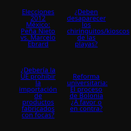
Elecciones
¿Deben
2012
desaparecer
México:
los
Peña Nieto
chiringuitos/kioscos
vs. Marcelo
de las
Ebrard
playas?
¿Debería la
UE prohibir
Reforma
la
universitaria:
importación
El proceso
de
de Bolonia
productos
¿A favor o
fabricados
en contra?
con focas?