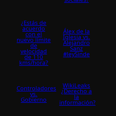
¿Estás de
acuerdo
Álex de la
con el
Iglesia vs.
nuevo lí­mite
Alejandro
de
Sanz
velocidad
#leySinde
de 110
kms/hora?
WikiLeaks
Controladores
¿Derecho a
vs.
la
Gobierno
información?