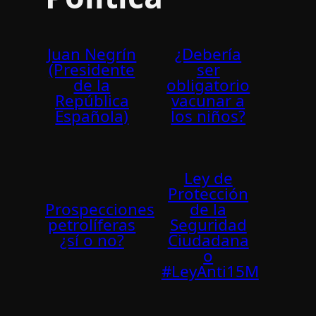
Juan Negrín
¿Debería
(Presidente
ser
de la
obligatorio
República
vacunar a
Española)
los niños?
Ley de
Protección
Prospecciones
de la
petrolíferas
Seguridad
¿sí o no?
Ciudadana
o
#LeyAnti15M