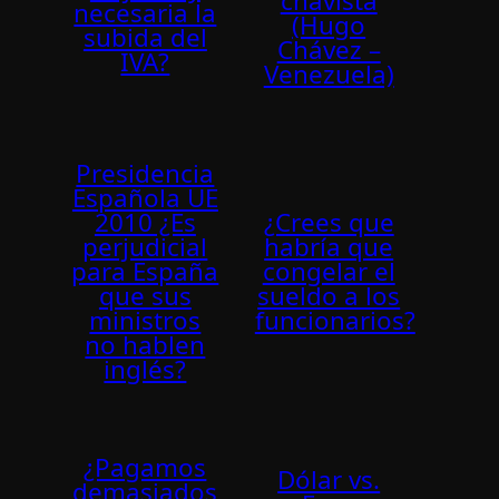
chavista
necesaria la
(Hugo
subida del
Chávez –
IVA?
Venezuela)
Presidencia
Española UE
2010 ¿Es
¿Crees que
perjudicial
habría que
para España
congelar el
que sus
sueldo a los
ministros
funcionarios?
no hablen
inglés?
¿Pagamos
Dólar vs.
demasiados