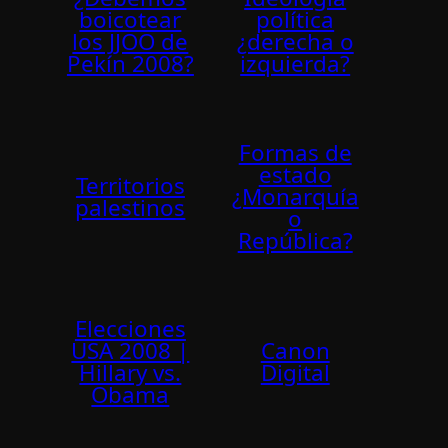
boicotear
polí­tica
los JJOO de
¿derecha o
Pekí­n 2008?
izquierda?
Formas de
estado
Territorios
¿Monarquía
palestinos
o
República?
Elecciones
USA 2008 |
Canon
Hillary vs.
Digital
Obama