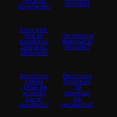
¿votarías
González
libremente?
Crisis polí­
tica en
¿Se deberí­a
Honduras:
abaratar el
Zelaya vs.
despido?
Micheletti
Elecciones
Elecciones
iraníes
Europeas:
¿Estás de
¿Te
acuerdo
interesan
con el
los
resultado?
resultados?