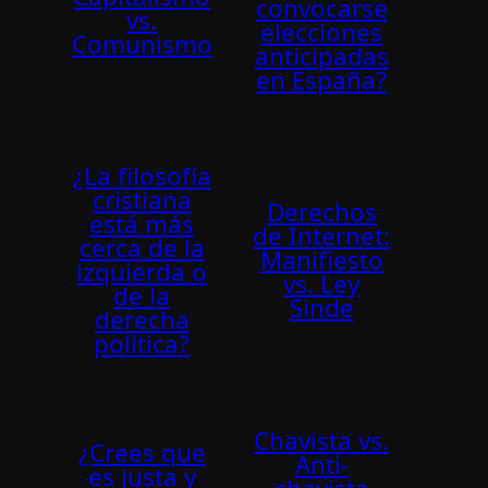
convocarse
vs.
elecciones
Comunismo
anticipadas
en España?
¿La filosofía
cristiana
Derechos
está más
de Internet:
cerca de la
Manifiesto
izquierda o
vs. Ley
de la
Sinde
derecha
política?
Chavista vs.
¿Crees que
Anti-
es justa y