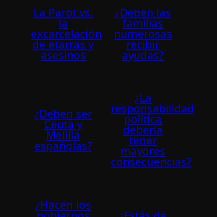
La Parot vs.
¿Deben las
la
familias
excarcelación
numerosas
de etarras y
recibir
asesinos
ayudas?
¿La
responsabilidad
¿Deben ser
política
Ceuta y
debería
Melilla
tener
españolas?
mayores
consecuencias?
¿Hacen los
gobiernos
¿Estás de