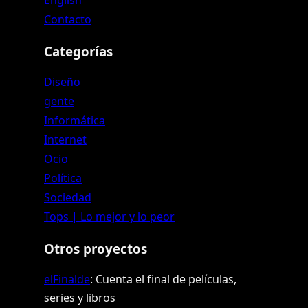
Contacto
Categorías
Diseño
gente
Informática
Internet
Ocio
Política
Sociedad
Tops | Lo mejor y lo peor
Otros proyectos
elFinalde
: Cuenta el final de películas,
series y libros