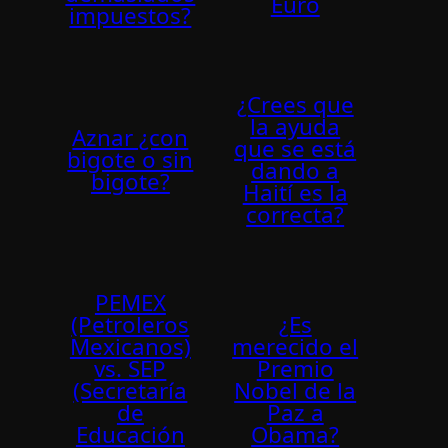
Euro
impuestos?
¿Crees que
la ayuda
Aznar ¿con
que se está
bigote o sin
dando a
bigote?
Haití­ es la
correcta?
PEMEX
(Petroleros
¿Es
Mexicanos)
merecido el
vs. SEP
Premio
(Secretarí­a
Nobel de la
de
Paz a
Educación
Obama?