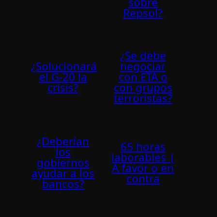
sobre
Repsol?
¿Se debe
¿Solucionará
negociar
el G-20 la
con ETA o
crisis?
con grupos
terroristas?
¿Deberían
65 horas
los
laborables |
gobiernos
A favor o en
ayudar a los
contra
bancos?