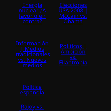
Energía
Elecciones
nuclear ¿A
USA 2008 |
favor o en
McCain vs.
contra?
Obama
Información
Polí­ticos |
| Medios
Ambición
tradicionales
vs.
vs. Nuevos
Filantropí­a
medios
Polí­tica
española
Rajoy vs.