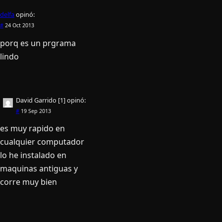
delfa
opinó:
#
24 Oct 2013
porq es un prgrama
lindo
David Garrido [1]
opinó:
#
19 Sep 2013
es muy rapido en
cualquier computador
lo he instalado en
maquinas antiguas y
corre muy bien