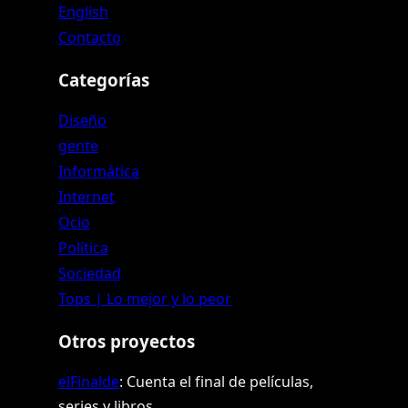
English
Contacto
Categorías
Diseño
gente
Informática
Internet
Ocio
Política
Sociedad
Tops | Lo mejor y lo peor
Otros proyectos
elFinalde
: Cuenta el final de películas,
series y libros