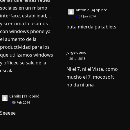
sociales en un mismo
Antonio [4]
opinó:
interface, estabilidad,…
#
01 Jun 2014
y si encima lo usamos
puta mierda pa tablets
con windows phone ya
el aumento de la
productividad para los
jorge
opinó:
que utilizamos windows
#
26 Jul 2013
y officee se sale de la
Ni el 7, ni el Vista, como
escala.
mucho el 7, mocosoft
no da ni una
Camilo [11]
opinó:
#
06 Feb 2014
Seeeee