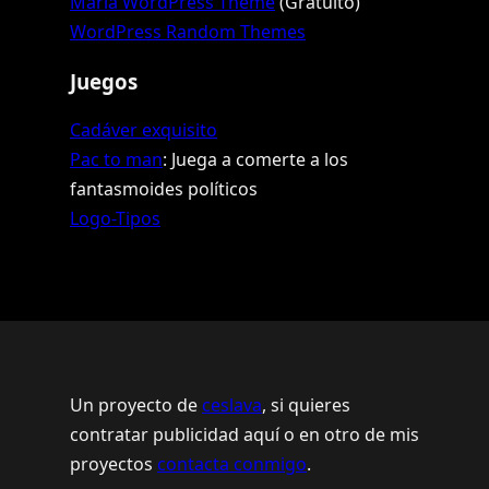
Marla WordPress Theme
(Gratuito)
WordPress Random Themes
Juegos
Cadáver exquisito
Pac to man
: Juega a comerte a los
fantasmoides políticos
Logo-Tipos
Un proyecto de
ceslava
, si quieres
contratar publicidad aquí o en otro de mis
proyectos
contacta conmigo
.