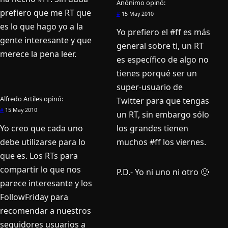
Anónimo
opinó:
prefiero que me RT que
#
15 May 2010
es lo que hago yo a la
Yo prefiero el #ff es más
gente interesante y que
general sobre ti, un RT
merece la pena leer.
es especí­fico de algo no
tienes porqué ser un
super-usuario de
Alfredo Artiles
opinó:
Twitter para que tengas
#
15 May 2010
un RT, sin embargo sólo
Yo creo que cada uno
los grandes tienen
debe utilizarse para lo
muchos #ff los viernes.
que es. Los RTs para
compartir lo que nos
P.D.- Yo ni uno ni otro 🙁
parece interesante y los
FollowFriday para
recomendar a nuestros
seguidores usuarios a