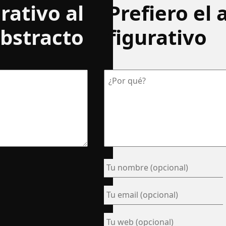
urativo al
Prefiero el 
bstracto
figurativo