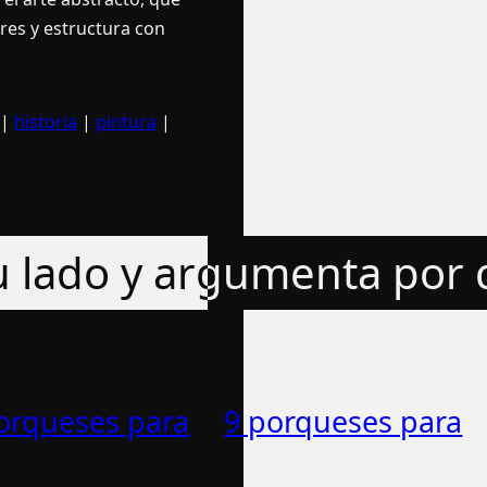
res y estructura con
|
historia
|
pintura
|
tu lado y argumenta por
orqueses para
9 porqueses para