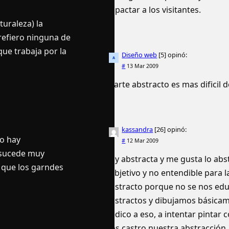
impactar a los visitantes.
turaleza) la
prefiero ninguna de
que trabaja por la
Diseño web
[5]
opinó:
#
13 Mar 2009
El arte abstracto es mas dificil 
kassandra
[26]
opinó:
no hay
#
12 Mar 2009
o sucede muy
Soy abstracta y me gusta lo abs
 que los garndes
subjetivo y no entendible para l
abstracto porque no se nos edu
abstractos y dibujamos básicam
dedico a eso, a intentar pintar 
nos castro nuestra abstracción.