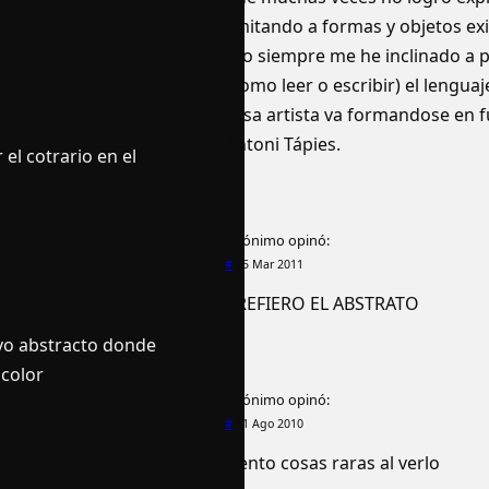
limitando a formas y objetos exi
«yo siempre me he inclinado a p
(como leer o escribir) el lengua
casa artista va formandose en 
Antoni Tápies.
el cotrario en el
Anónimo
opinó:
#
25 Mar 2011
PREFIERO EL ABSTRATO
vo abstracto donde
 color
Anónimo
opinó:
#
11 Ago 2010
siento cosas raras al verlo