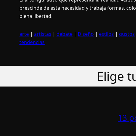
prescinde de esta necesidad y trabaja formas, colo
plena libertad.
arte
|
artistas
|
debate
|
Diseño
|
estilos
|
gustos
tendencias
Elige 
13 p