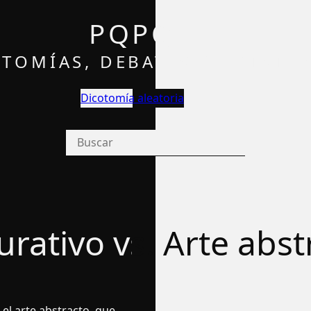
PQPQ
TOMÍAS, DEBATES Y OPINIÓ
Dicotomía aleatoria
urativo vs. Arte abst
 el arte abstracto, que