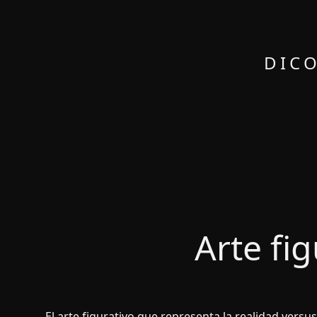
DICO
Arte fig
El arte figurativo que representa la realidad versus