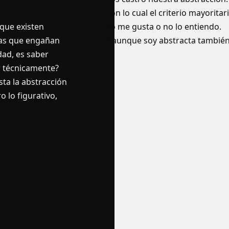
Con lo cual el criterio mayoritar
 que existen
no me gusta o no lo entiendo.
tas que engañan
Y aunque soy abstracta también
dad, es saber
r técnicamente?
ta la abstracción
 lo figurativo,