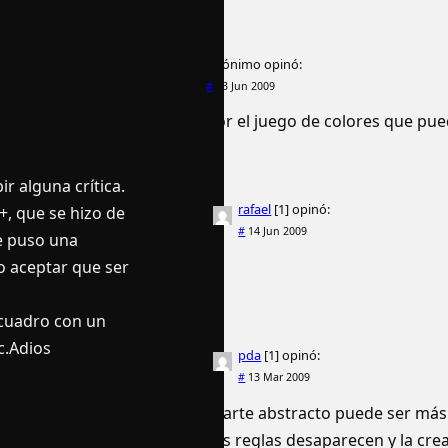
Anónimo
opinó:
#
23 Jun 2009
por el juego de colores que pued
r alguna crí­tica.
rafael
[1]
opinó:
, que se hizo de
#
14 Jun 2009
le puso una
do aceptar que ser
si
 cuadro con un
c.Adios
pda
[1]
opinó:
#
13 Mar 2009
El arte abstracto puede ser más 
Las reglas desaparecen y la crea