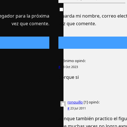
egador para la próxima
Guarda mi nombre, correo elect
vez que comente.
vez que comente.
Anónimo
opinó:
#
18 Oct 2023
porque si
ronquillo
[1]
opinó:
#
23 Jul 2011
aunque también practico el figu
que muchas veces no logro expr