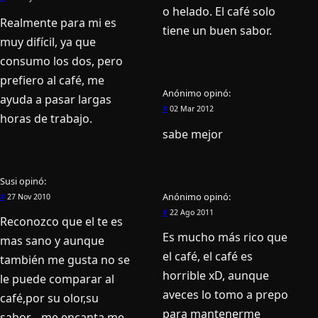
o helado. El café solo
Realmente para mi es
tiene un buen sabor.
muy difí­cil, ya que
consumo los dos, pero
prefiero al café, me
Anónimo
opinó:
ayuda a pasar largas
#
02 Mar 2012
horas de trabajo.
sabe mejor
Susi
opinó:
Anónimo
opinó:
#
27 Nov 2010
#
22 Ago 2011
Reconozco que el te es
Es mucho más rico que
mas sano y aunque
el café, el café es
también me gusta no se
horrible xD, aunque
le puede comparar al
aveces lo tomo a prepo
café,por su olor,su
para mantenerme
sabor….me encanta,me