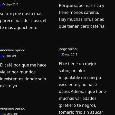
Porque sabe más rico y
#
04 Ago 2012
tiene menos cafeína.
solo xq me gusta mas.
Hay muchas infusiones
parece mas delicioso, el
que tienen cero cafeína.
te mas aguachento
Jorge
opinó:
Anónimo
opinó:
#
20 Ago 2012
#
01 Jun 2011
El té tiene un mejor
El café por que me hace
sabor, un olor
viajar por mundos
inigualable un cuerpo
inexistentes donde solo
excelente y no hace
existo yo
daño. Además que tiene
muchas variedades
(prefiero te negro),
Anónimo
opinó:
tomarlo frio sin azucar
#
04 May 2011