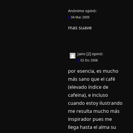
Anónimo
opinó:
#
04 Mar 2009
mas suave
Jairo [2]
opinó:
#
02 Dic 2008
por esencia, es mucho
más sano que el café
(elevado í­ndice de
cafeina), e incluso
cuando estoy ilustrando
me resulta mucho más
inspirador pues me
llega hasta el alma su