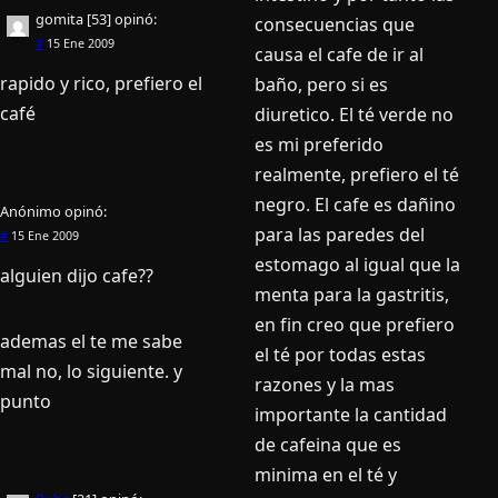
gomita [53]
opinó:
consecuencias que
#
15 Ene 2009
causa el cafe de ir al
rapido y rico, prefiero el
baño, pero si es
café
diuretico. El té verde no
es mi preferido
realmente, prefiero el té
negro. El cafe es dañino
Anónimo
opinó:
para las paredes del
#
15 Ene 2009
estomago al igual que la
alguien dijo cafe??
menta para la gastritis,
en fin creo que prefiero
ademas el te me sabe
el té por todas estas
mal no, lo siguiente. y
razones y la mas
punto
importante la cantidad
de cafeina que es
minima en el té y