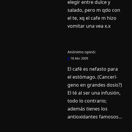
elegir entre dulce y
salado, pero m qdo con
el te, xq el cafe m hizo
vomitar una vea x.x
Anónimo
opinó:
#
18 Abr 2009
El café es nefasto para
el estómago. (Cancerí­
geno en grandes dosis?)
El té al ser una infusión,
todo lo contrario;
además tienes los
antioxidantes famosos…