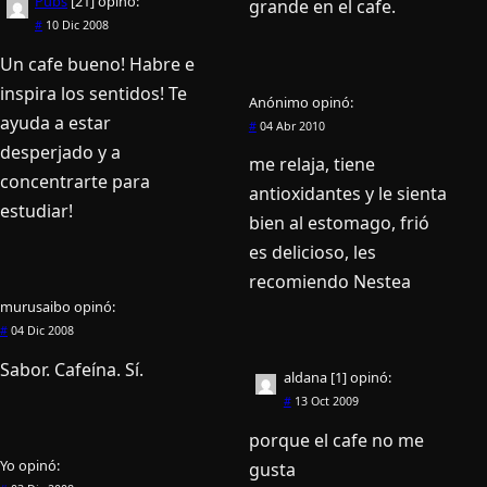
Pubs
[21]
opinó:
grande en el cafe.
#
10 Dic 2008
Un cafe bueno! Habre e
inspira los sentidos! Te
Anónimo
opinó:
ayuda a estar
#
04 Abr 2010
desperjado y a
me relaja, tiene
concentrarte para
antioxidantes y le sienta
estudiar!
bien al estomago, frió
es delicioso, les
recomiendo Nestea
murusaibo
opinó:
#
04 Dic 2008
Sabor. Cafeí­na. Sí­.
aldana [1]
opinó:
#
13 Oct 2009
porque el cafe no me
Yo
opinó:
gusta