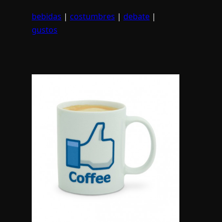
bebidas
|
costumbres
|
debate
|
gustos