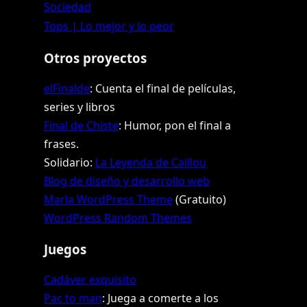
Sociedad
Tops | Lo mejor y lo peor
Otros proyectos
elFinalde
: Cuenta el final de películas,
series y libros
Final de Chiste
: Humor, pon el final a
frases.
Solidario:
La Leyenda de Caillou
Blog de diseño y desarrollo web
Marla WordPress Theme
(Gratuito)
WordPress Random Themes
Juegos
Cadáver exquisito
Pac to man
: Juega a comerte a los