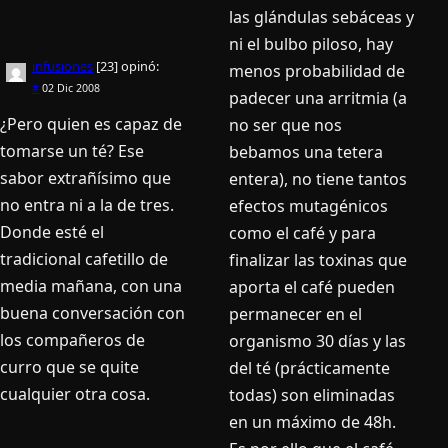
las glándulas sebáceas y
ni el bulbo piloso, hay
infusiones
[23]
opinó:
menos probabilidad de
#
02 Dic 2008
padecer una arritmia (a
¿Pero quien es capaz de
no ser que nos
tomarse un té? Ese
bebamos una tetera
sabor extrañí­simo que
entera), no tiene tantos
no entra ni a la de tres.
efectos mutagénicos
Donde esté el
como el café y para
tradicional cafetillo de
finalizar las toxinas que
media mañana, con una
aporta el café pueden
buena conversación con
permanecer en el
los compañeros de
organismo 30 dí­as y las
curro que se quite
del té (prácticamente
cualquier otra cosa.
todas) son eliminadas
en un máximo de 48h.