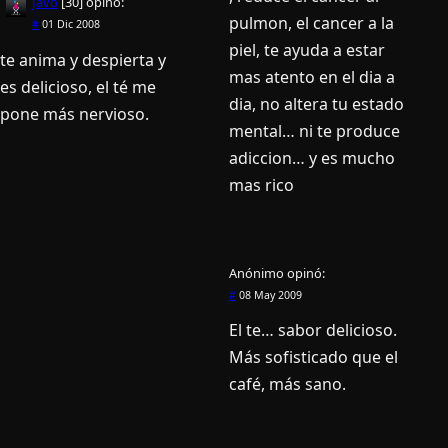
Javo
[30]
opinó:
pulmon, el cancer a la
#
01 Dic 2008
piel, te ayuda a estar
te anima y despierta y
mas atento en el dia a
es delicioso, el té me
dia, no altera tu estado
pone más nervioso.
mental… ni te produce
adiccion… y es mucho
mas rico
Anónimo
opinó:
#
08 May 2009
El te… sabor delicioso.
Más sofisticado que el
café, más sano.