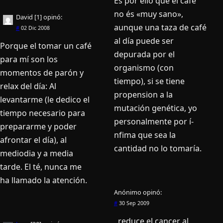
Es por ello que el café
no és «muy sano»,
David [1]
opinó:
aunque una taza de café
#
02 Dic 2008
al dí­a puede ser
Porque el tomar un café
depurada por el
para mí­ son los
organismo (con
momentos de parón y
tiempo), si se tiene
relax del dí­a: Al
propension a la
levantarme (le dedico el
mutación genética, yo
tiempo necesario para
personalmente por í­
prepararme y poder
nfima que sea la
afrontar el dí­a), al
cantidad no lo tomarí­a.
mediodia y a media
tarde. El té, nunca me
ha llamado la atención.
Anónimo
opinó:
#
30 Sep 2009
, reduce el cancer al