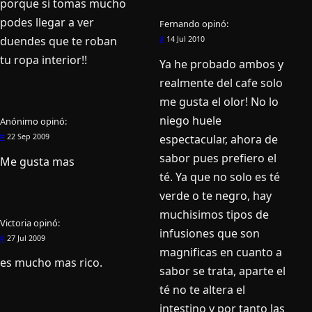
porque si tomas mucho
podes llegar a ver
Fernando
opinó:
duendes que te roban
#
14 Jul 2010
tu ropa interior!!
Ya he probado ambos y
realmente del cafe solo
me gusta el olor! No lo
niego huele
Anónimo
opinó:
espectacular, ahora de
#
22 Sep 2009
sabor pues prefiero el
Me gusta mas
té. Ya que no solo es té
verde o te negro, hay
muchisimos tipos de
Victoria
opinó:
infusiones que son
#
27 Jul 2009
magnificas en cuanto a
es mucho mas rico.
sabor se trata, aparte el
té no te altera el
intestino y por tanto las