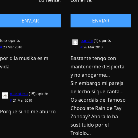
comente.
comente.
felix
opinó:
panchi
[1]
opinó:
#
23 Mar 2010
#
26 Mar 2010
por q la musika es mi
Bastante tengo con
vida
mantenerme despierta
y no ahogarme…
Sin embargo mi pareja
de lecho sí­ que canta…
macoteca
[15]
opinó:
Os acordáis del famoso
#
21 Mar 2010
Chocolate Rain de Tay
Porque si no me aburro
Zonday? Ahora lo ha
sustituido por el
Trololo…