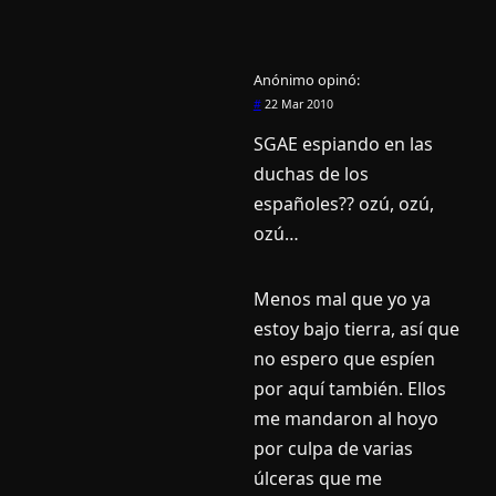
Anónimo
opinó:
#
22 Mar 2010
SGAE espiando en las
duchas de los
españoles?? ozú, ozú,
ozú…
Menos mal que yo ya
estoy bajo tierra, así­ que
no espero que espí­en
por aquí­ también. Ellos
me mandaron al hoyo
por culpa de varias
úlceras que me