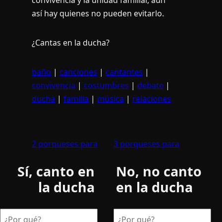
así­ hay quienes no pueden evitarlo.
¿Cantas en la ducha?
baño
|
canciones
|
cantantes
|
convivencia
|
costumbres
|
debate
|
ducha
|
familia
|
música
|
relaciones
2 porqueses para
3 porqueses para
Sí, canto en
No, no canto
la ducha
en la ducha