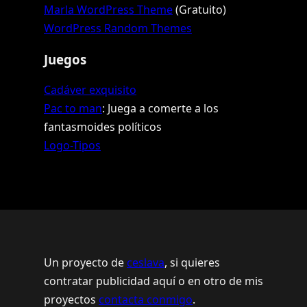
Marla WordPress Theme
(Gratuito)
WordPress Random Themes
Juegos
Cadáver exquisito
Pac to man
: Juega a comerte a los
fantasmoides políticos
Logo-Tipos
Un proyecto de
ceslava
, si quieres
contratar publicidad aquí o en otro de mis
proyectos
contacta conmigo
.