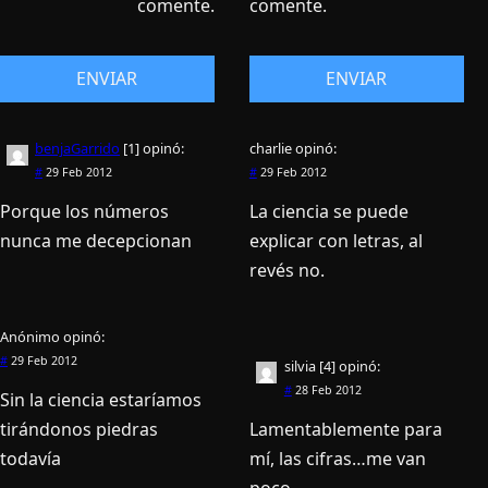
comente.
comente.
benjaGarrido
[1]
opinó:
charlie
opinó:
#
29 Feb 2012
#
29 Feb 2012
Porque los números
La ciencia se puede
nunca me decepcionan
explicar con letras, al
revés no.
Anónimo
opinó:
#
29 Feb 2012
silvia [4]
opinó:
#
28 Feb 2012
Sin la ciencia estaríamos
tirándonos piedras
Lamentablemente para
todavía
mí, las cifras…me van
poco..