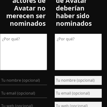
actores de
de Avatar
Avatar no
deberían
merecen ser
haber sido
nominados
nominados