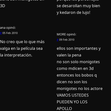
3D
se desarollan muy bien
y kedaron de lujo!
ana
opinó:
#
05 Feb 2010
MORE
opinó:
#
09 Feb 2010
No creo que lo que más
valga en la pelí­cula sea
ellos son importantes y
la interpretación.
valen la pena
no son solo monigotes
como mdicen en 3d
entonces los bobos q
dicen no son los
monigotes no los actore
VAMOS USTEDES
PUEDEN YO LOS
APOLLO