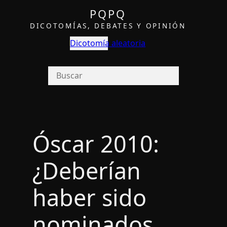
PQPQ
DICOTOMÍAS, DEBATES Y OPINIÓN
Dicotomía aleatoria
Óscar 2010:
¿Deberí­an
haber sido
nominados