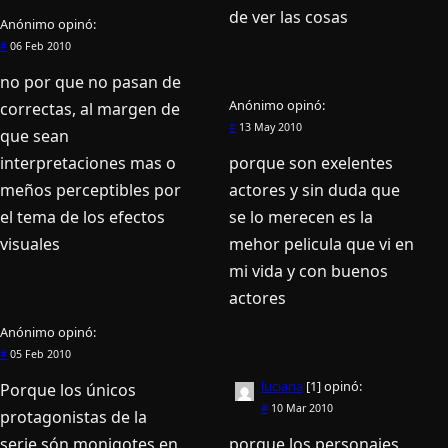
de ver las cosas
Anónimo
opinó:
#
06 Feb 2010
no por que no pasan de
Anónimo
opinó:
correctas, al margen de
#
13 May 2010
que sean
interpretaciones mas o
porque son exelentes
meños perceptibles por
actores y sin duda que
el tema de los efectos
se lo merecen es la
visuales
mehor pelicula que vi en
mi vida y con buenos
actores
Anónimo
opinó:
#
05 Feb 2010
luciana
[1]
opinó:
Porque los únicos
#
10 Mar 2010
protagonistas de la
serie són monigotes en
porque los personajes