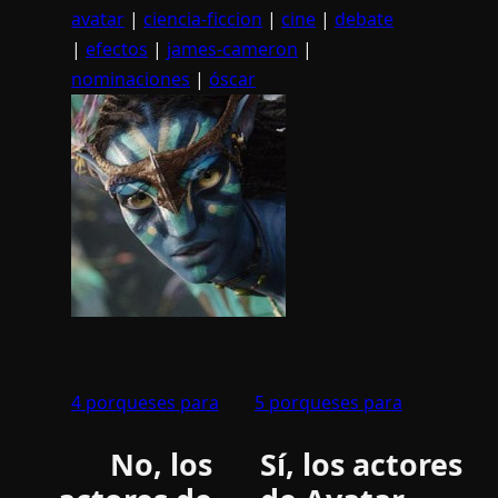
avatar
|
ciencia-ficcion
|
cine
|
debate
|
efectos
|
james-cameron
|
nominaciones
|
óscar
4 porqueses para
5 porqueses para
No, los
Sí, los actores