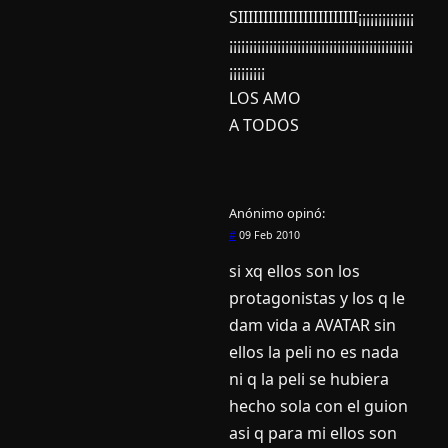
SIIIIIIIIIIIIIIIIIIIIIIII¡¡¡¡¡¡¡¡¡¡¡¡¡¡
¡¡¡¡¡¡¡¡¡¡¡¡¡¡¡¡¡¡¡¡¡¡¡¡¡¡¡¡¡¡¡¡¡¡¡¡¡¡¡¡¡¡¡¡¡¡
¡¡¡¡¡¡¡¡¡
LOS AMO
A TODOS
Anónimo
opinó:
#
09 Feb 2010
si xq ellos son los
protagonistas y los q le
dam vida a AVATAR sin
ellos la peli no es nada
ni q la peli se hubiera
hecho sola con el guion
asi q para mi ellos son