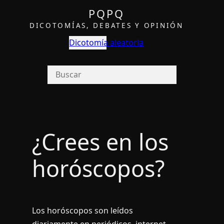
PQPQ
DICOTOMÍAS, DEBATES Y OPINIÓN
Dicotomía aleatoria
¿Crees en los
horóscopos?
Los horóscopos son leí­dos
diariamente en periódicos, internet…