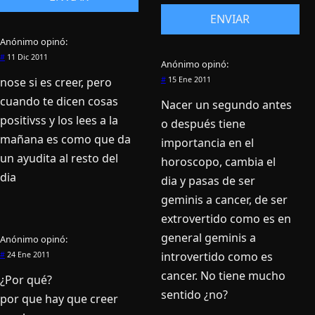
Anónimo
opinó:
#
11 Dic 2011
Anónimo
opinó:
nose si es creer, pero
#
15 Ene 2011
cuando te dicen cosas
Nacer un segundo antes
positivss y los lees a la
o después tiene
mañana es como que da
importancia en el
un ayudita al resto del
horoscopo, cambia el
dia
dia y pasas de ser
geminis a cancer, de ser
extrovertido como es en
general geminis a
Anónimo
opinó:
introvertido como es
#
24 Ene 2011
cancer. No tiene mucho
¿Por qué?
sentido ¿no?
por que hay que creer