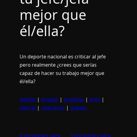
mejor que
él/ella?
Un deporte nacional es criticar al jefe
pero realmente ¿crees que serí­as
capaz de hacer su trabajo mejor que
él/ella?
debate
|
empleo
|
empresa
|
jefes
|
laboral
|
relaciones
|
trabajo
0 porqueses para
3 porqueses para