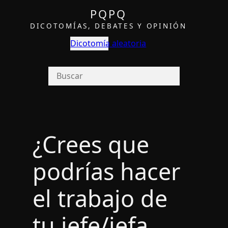
PQPQ
DICOTOMÍAS, DEBATES Y OPINIÓN
Dicotomía aleatoria
¿Crees que
podrí­as hacer
el trabajo de
tu jefe/jefa