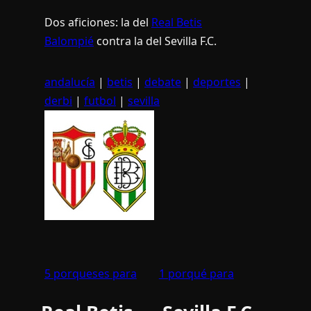
Dos aficiones: la del
Real Betis
Balompié
contra la del Sevilla F.C.
andalucí­a
|
betis
|
debate
|
deportes
|
derbi
|
futbol
|
sevilla
5 porqueses para
1 porqué para