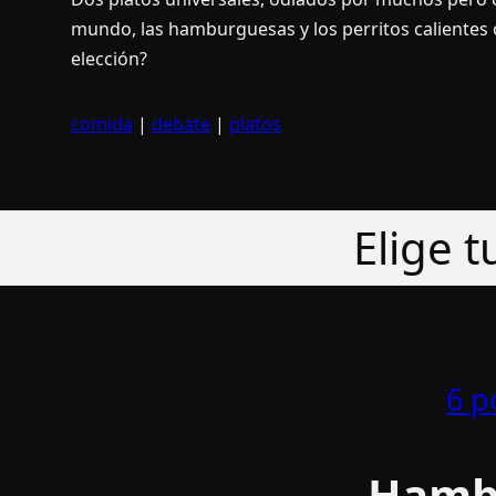
mundo, las hamburguesas y los perritos calientes o
elección?
comida
|
debate
|
platos
Elige 
6 p
Hamb