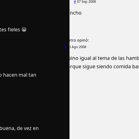
#
07 Sep 2008
pancho
es fieles 😀
El otro
opinó:
#
20 Ago 2008
Opino igual al tema de las ham
porque sigue siendo comida ba
o hacen mal tan
buena, de vez en