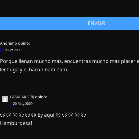
Anónimo
opinó:
#
19 Oct 2009
Porque llenan mucho más, encuentras mucho más placer en 
lechuga y el bacon ñam ñam…
LASKLAKS [8]
opinó:
#
20 May 2009
🙂 🙂 🙂 🙂 🙂 😉 Ey aqui 😉 🙂 🙂 🙂 🙂
Hamburgesa!