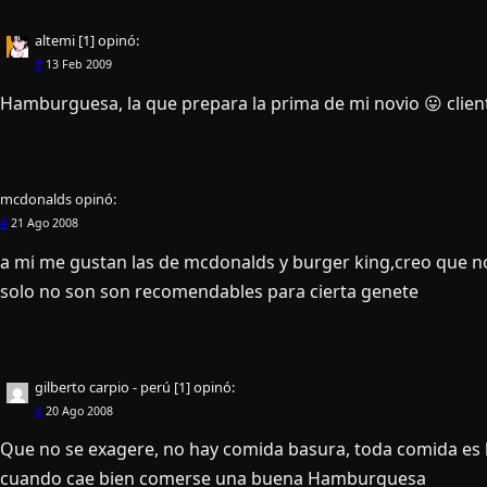
altemi [1]
opinó:
#
13 Feb 2009
Hamburguesa, la que prepara la prima de mi novio 😛 client
mcdonalds
opinó:
#
21 Ago 2008
a mi me gustan las de mcdonalds y burger king,creo que n
solo no son son recomendables para cierta genete
gilberto carpio - perú [1]
opinó:
#
20 Ago 2008
Que no se exagere, no hay comida basura, toda comida es 
cuando cae bien comerse una buena Hamburguesa