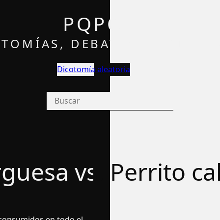
PQPQ
TOMÍAS, DEBATES Y OPINIÓ
Dicotomía aleatoria
uesa vs. Perrito ca
 consumidos en todo el