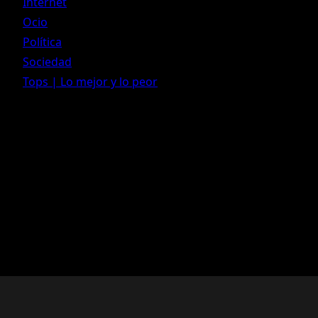
Internet
Ocio
Política
Sociedad
Tops | Lo mejor y lo peor