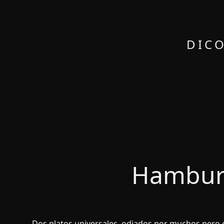
DICO
Hamburg
Dos platos universales, odiados por muchos pero