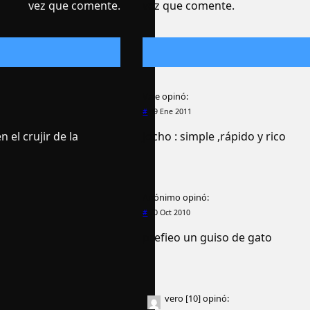
vez que comente.
vez que comente.
Vale
opinó:
#
09 Ene 2011
el crujir de la
Jocho : simple ,rápido y rico
Anónimo
opinó:
#
20 Oct 2010
prefieo un guiso de gato
vero [10]
opinó: