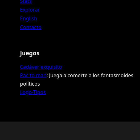
Stats
Explorar
English
Contacto
Juegos
Cadáver exquisito
Pac to man
: Juega a comerte a los fantasmoides
políticos
Logo-Tipos