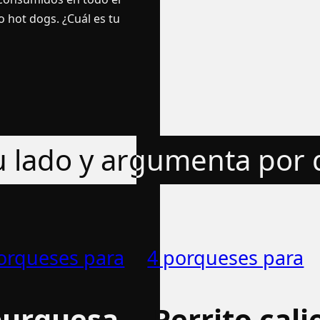
 hot dogs. ¿Cuál es tu
tu lado y argumenta por
orqueses para
4 porqueses para
urguesa
Perrito cal