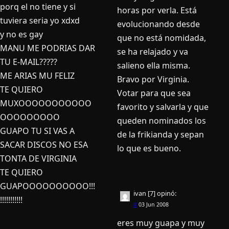
porq el no tiene y si
horas por verla. Está
tuviera seria yo xdxd
evolucionando desde
y no es gay
que no está nomidada,
MANU ME PODRIAS DAR
se ha relajado y va
TU E-MAIL?????
salieno ella misma.
ME ARIAS MU FELIZ
Bravo por Virginia.
TE QUIERO
Votar para que sea
MUXOOOOOOOOOOO
favorito y salvarla y que
OOOOOOOOO
queden nominados los
GUAPO TU SI VAS A
de la frikianda y sepan
SACAR DISCOS NO ESA
lo que es bueno.
TONTA DE VIRGINIA
TE QUIERO
GUAPOOOOOOOOOO!!!
ivan [7]
opinó:
!!!!!!!!!!!
#
03 Jun 2008
eres muy guapa y muy