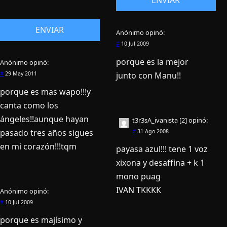
Anónimo
opinó:
#
10 Jul 2009
porque es la mejor
Anónimo
opinó:
junto con Manu!!
#
29 May 2011
porque es mas wapo!!!y
canta como los
ángeles!!aunque hayan
t3r3sA_ivanista [2]
opinó:
pasado tres años sigues
#
31 Ago 2008
en mi corazón!!!tqm
payasa azul!!! tene 1 voz
xixona y desaffina + k 1
mono puag
IVAN TKKKK
Anónimo
opinó:
#
10 Jul 2009
porque es mají­simo y