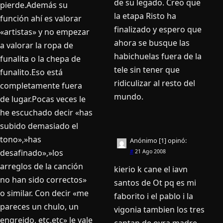
de su legado. Creo que
pierde.Además su
la etapa Risto ha
función ahí­ es valorar
finalizado y espero que
«artistas» y no empezar
ahora se busque las
a valorar la ropa de
habichuelas fuera de la
funalita o la chepa de
tele sin tener que
funalito.Eso está
ridiculizar al resto del
completamente fuera
mundo.
de lugar.Pocas veces le
he escuchado decir «has
subido demasiado el
tono»,»has
Anónimo [1]
opinó:
desafinado»,»los
#
21 Ago 2008
arreglos de la canción
kierio k cane el iavn
no han sido correctos»
santos de Ot pq es mi
o similar. Con decir «me
faborito i el pablo i la
pareces un chulo, un
vigonia tambien los tres
engreido, etc,etc» le vale
cantan de oyra madre