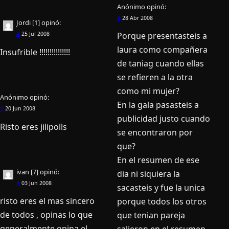
Anónimo
opinó:
#
28 Abr 2008
Jordi [1]
opinó:
#
25 Jul 2008
Porque presentasteis a
laura como compañera
Insufrible !!!!!!!!!!!!!!!
de taniag cuando ellas
se refieren a la otra
como mi mujer?
Anónimo
opinó:
En la gala pasasteis a
#
20 Jun 2008
publicidad justo cuando
Risto eres jilipolls
se encontraron por
que?
En el resumen de ese
ivan [7]
opinó:
dia ni siquiera la
#
03 Jun 2008
sacasteis y fue la unica
risto eres el mas sincero
porque todos los otros
de todos , opinas lo que
que tenian pareja
generalmente opina el