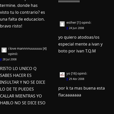
¡¡¡¡¡¡¡¡¡¡¡¡¡¡¡¡¡¡¡¡¡
termine. donde has
visto tu lo contrario? es
una falta de educacion.
esther [1]
opinó:
bravo risto!
#
24 Jun 2008
yo quiero atodoas/os
especial mente a ivan y
i love mannnnuuuuuu [4]
boto por ivan T.Q.M
opinó:
#
28 Jul 2008
RISTO LO UNICO Q
yo [16]
opinó:
SABES HACER ES
#
29 Abr 2008
INSULTAR Y NO SE DICE
por k ta mas buena esta
LO DE TE PUEDES
flacaaaaaaa
CALLAR MIENTRAS YO
HABLO NO SE DICE ESO