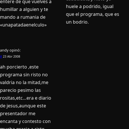
entere de que vuelves a
huele a podrido, igual
humillar a alguien y te
que el programa, que es
mando a rumania de
un bodrio.
«unapatadaenelculo»
andy
opinó:
#
23 Abr 2008
ah porcierto ,este
programa sin risto no
valdria no la mitad,me
parecio pesimo las
rositas,etc…era e diario
de jesus,aunque este
presentador me
encanta y contesto con
mucha gracia a risto.