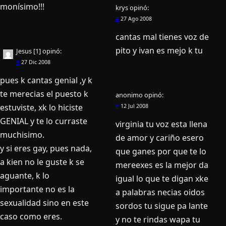
moní­simo!!!
krys
opinó:
#
27 Ago 2008
cantas mal tienes voz de
pito y ivan es mejo k tu
Jesus [1]
opinó:
#
27 Dic 2008
pues k cantas genial ,y k
te merecias el puesto k
anonimo
opinó:
estuviste, xk lo hiciste
#
12 Jul 2008
GENIAL y te lo curraste
virginia tu voz esta llena
muchisimo.
de amor y cariño esero
y si eres gay, pues nada,
que ganes por que te lo
a kien no le guste k se
mereexes es la mejor da
aguante, k lo
igual lo que te digan xke
importante no es la
a palabras necias oidos
sexualidad sino en este
sordos tu sigue pa lante
caso como eres.
y no te rindas wapa tu