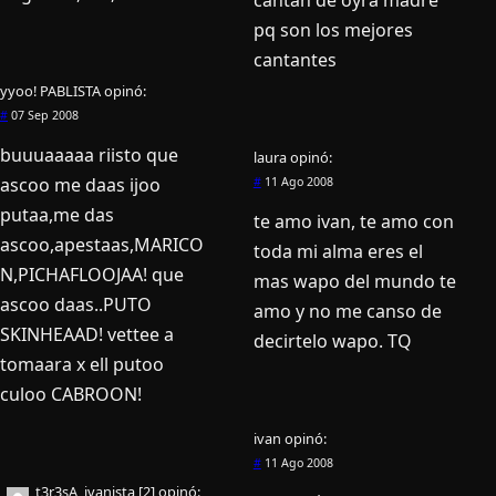
pq son los mejores
cantantes
yyoo! PABLISTA
opinó:
#
07 Sep 2008
buuuaaaaa riisto que
laura
opinó:
ascoo me daas ijoo
#
11 Ago 2008
putaa,me das
te amo ivan, te amo con
ascoo,apestaas,MARICO
toda mi alma eres el
N,PICHAFLOOJAA! que
mas wapo del mundo te
ascoo daas..PUTO
amo y no me canso de
SKINHEAAD! vettee a
decirtelo wapo. TQ
tomaara x ell putoo
culoo CABROON!
ivan
opinó:
#
11 Ago 2008
t3r3sA_ivanista [2]
opinó: