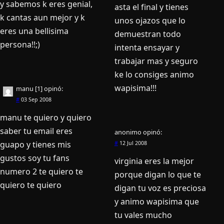
y sabemos k eres genial,
asta el final y tienes
k cantas aun mejor y k
unos ojazos que lo
eres una bellisima
demuestran todo
persona!!;)
intenta ensayar y
trabajar mas y seguro
ke lo consiges animo
wapisima!!!
manu [1]
opinó:
#
03 Sep 2008
manu te quiero y quiero
saber tu email eres
anonimo
opinó:
guapo y tienes mis
#
12 Jul 2008
gustos soy tu fans
virginia eres la mejor
numero 2 te quiero te
porque digan lo que te
quiero te quiero
digan tu voz es preciosa
y animo wapisima que
tu vales mucho