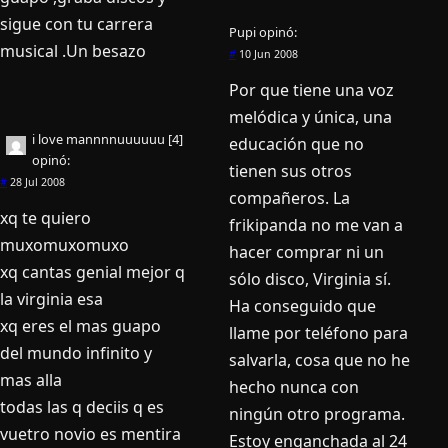
sigue con tu carrera
Pupi
opinó:
musical .Un besazo
#
10 Jun 2008
Por que tiene una voz
melódica y única, una
i love mannnnuuuuuu [4]
educación que no
opinó:
tienen sus otros
#
28 Jul 2008
compañeros. La
xq te quiero
frikipanda no me van a
muxomuxomuxo
hacer comprar ni un
xq cantas genial mejor q
sólo disco, Virginia sí­.
la virginia esa
Ha conseguido que
xq eres el mas guapo
llame por teléfono para
del mundo infinito y
salvarla, cosa que no he
mas alla
hecho nunca con
todas las q deciis q es
ningún otro programa.
vuetro novio es mentira
Estoy enganchada al 24