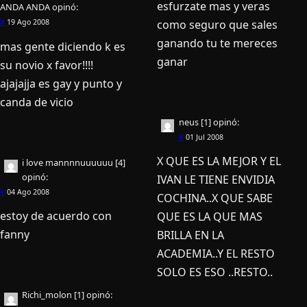
esfurzate mas y veras
ANDA ANDA
opinó:
como seguro que sales
#
19 Ago 2008
ganando tu te mereces
mas gente diciendo k es
ganar
su novio x favor!!!!
ajajajja es gay y punto y
canda de vicio
neus [1]
opinó:
#
01 Jul 2008
X QUE ES LA MEJOR Y EL
i love mannnnuuuuuu [4]
opinó:
IVAN LE TIENE ENVIDIA
#
04 Ago 2008
COCHINA..X QUE SABE
estoy de acuerdo con
QUE ES LA QUE MAS
fanny
BRILLA EN LA
ACADEMIA..Y EL RESTO
SOLO ES ESO ..RESTO..
Richi_molon [1]
opinó: