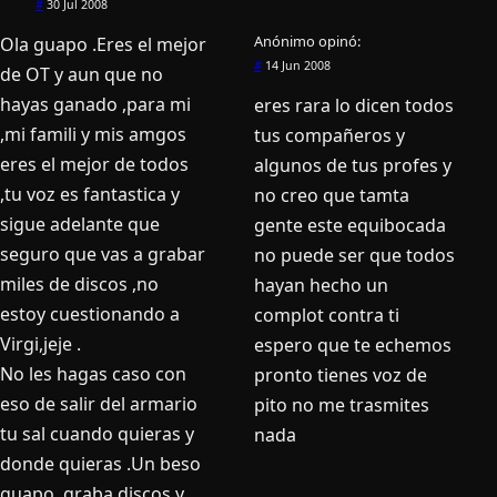
#
30 Jul 2008
Anónimo
opinó:
Ola guapo .Eres el mejor
#
14 Jun 2008
de OT y aun que no
hayas ganado ,para mi
eres rara lo dicen todos
,mi famili y mis amgos
tus compañeros y
eres el mejor de todos
algunos de tus profes y
,tu voz es fantastica y
no creo que tamta
sigue adelante que
gente este equibocada
seguro que vas a grabar
no puede ser que todos
miles de discos ,no
hayan hecho un
estoy cuestionando a
complot contra ti
Virgi,jeje .
espero que te echemos
No les hagas caso con
pronto tienes voz de
eso de salir del armario
pito no me trasmites
tu sal cuando quieras y
nada
donde quieras .Un beso
guapo ,graba discos y