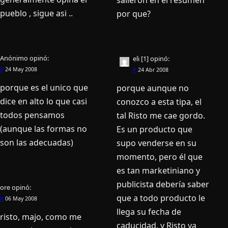
salieron en el resumen
pueblo , sigue asi ..
por que?
Anónimo
opinó:
eli [1]
opinó:
#
24 May 2008
#
24 Abr 2008
porque es el unico que
porque aunque no
dice en alto lo que casi
conozco a esta tipa, el
todos pensamos
tal Risto me cae gordo.
(aunque las formas no
Es un producto que
son las adecuadas)
supo venderse en su
momento, pero él que
es tan marketiniano y
publicista deberí­a saber
ore
opinó:
que a todo producto le
#
06 May 2008
llega su fecha de
risto, majo, como me
caducidad, y Risto ya