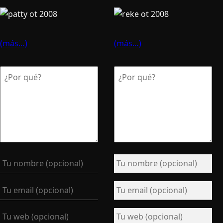
(más…)
(más…)