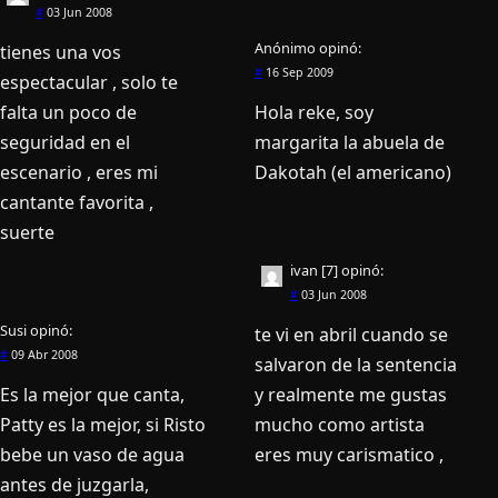
#
03 Jun 2008
Anónimo
opinó:
tienes una vos
#
16 Sep 2009
espectacular , solo te
falta un poco de
Hola reke, soy
seguridad en el
margarita la abuela de
escenario , eres mi
Dakotah (el americano)
cantante favorita ,
suerte
ivan [7]
opinó:
#
03 Jun 2008
Susi
opinó:
te vi en abril cuando se
#
09 Abr 2008
salvaron de la sentencia
Es la mejor que canta,
y realmente me gustas
Patty es la mejor, si Risto
mucho como artista
bebe un vaso de agua
eres muy carismatico ,
antes de juzgarla,