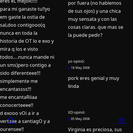
eres eL mejoR!!!!!
por fuera (no hablemos
para mi ganaste tu!!yo
de sus ojos) y una chica
em gaste la ostia de
muy sensata y con las
saLdoo contigooo(q
cosas claras. que mas se
nunca en toda la
la puede pedir?
historia de OT lo e exo y
mira q los e visto
todos….nunca mande ni
yo
opinó:
un sms)pero contigo a
#
18 May 2008
sido diferenteee!!!
pork eres genial y muy
simplemente me
linda
encantassss!!!
me encantaRiiaa
conocerteeee!!
XD
opinó:
d exooo vOi a ir a
⇧
✏️
#
05 May 2008
verteee a santiagO y a
ourensee!!
Virginia es preciosa, sus