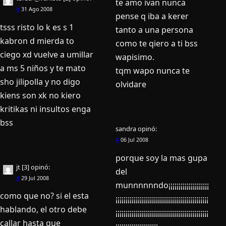
te amo ivan nunca
#
31 Ago 2008
pense q iba a kerer
tsss risto lo k es s 1
tanto a una persona
kabron d mierda to
como te qiero a ti bss
ciego xd vuelve a umillar
wapisimo.
a ms 5 niños y te mato
tqm wapo nunca te
sho jilipolla y no digo
olvidare
kiens son xk no kiero
kritikas ni insultos enga
bss
sandra
opinó:
#
06 Jul 2008
porque soy la mas gupa
jt [3]
opinó:
del
#
29 Jul 2008
munnnnnndo¡¡¡¡¡¡¡¡¡¡¡¡¡¡¡¡¡¡¡¡
como que no? si el esta
¡¡¡¡¡¡¡¡¡¡¡¡¡¡¡¡¡¡¡¡¡¡¡¡¡¡¡¡¡¡¡¡¡¡¡¡¡¡¡¡¡¡¡¡¡¡
hablando, el otro debe
¡¡¡¡¡¡¡¡¡¡¡¡¡¡¡¡¡¡¡¡¡¡¡¡¡¡¡¡¡¡¡¡¡¡¡¡¡¡¡¡¡¡¡¡¡¡
callar hasta que