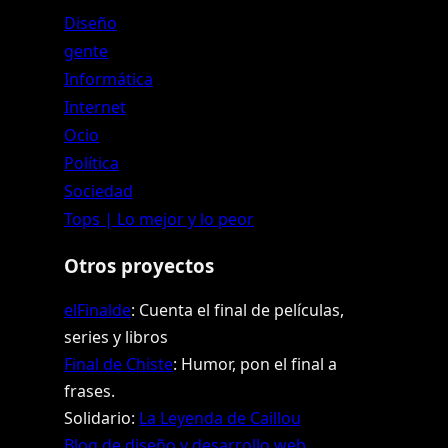
Diseño
gente
Informática
Internet
Ocio
Política
Sociedad
Tops | Lo mejor y lo peor
Otros proyectos
elFinalde
: Cuenta el final de películas,
series y libros
Final de Chiste
: Humor, pon el final a
frases.
Solidario:
La Leyenda de Caillou
Blog de diseño y desarrollo web