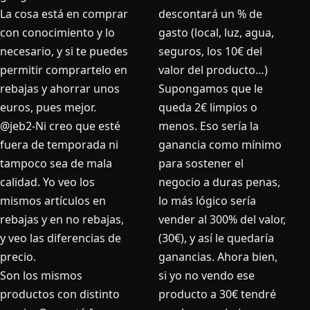
La cosa está en comprar
descontará un % de
con conocimiento y lo
gasto (local, luz, agua,
necesario, y si te puedes
seguros, los 10€ del
permitir comprartelo en
valor del producto…)
rebajas y ahorrar unos
Supongamos que le
euros, pues mejor.
queda 2€ limpios o
@jeb2-Ni creo que esté
menos. Eso sería la
fuera de temporada ni
ganancia como mínimo
tampoco sea de mala
para sostener el
calidad. Yo veo los
negocio a duras penas,
mismos artí­culos en
lo más lógico sería
rebajas y en no rebajas,
vender al 300% del valor,
y veo las diferencias de
(30€), y así le quedaría
precio.
ganancias. Ahora bien,
Son los mismos
si yo no vendo ese
productos con distinto
producto a 30€ tendré