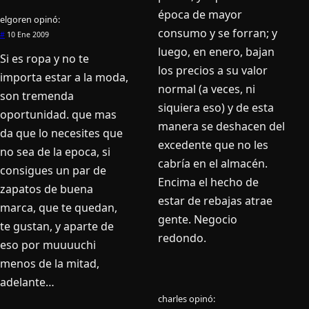
época de mayor
elgoren
opinó:
consumo y se forran; y
#
10 Ene 2009
luego, en enero, bajan
Si es ropa y no te
los precios a su valor
importa estar a la moda,
normal (a veces, ni
son tremenda
siquiera eso) y de esta
oportunidad. que mas
manera se deshacen del
da que lo necesites que
excedente que no les
no sea de la epoca, si
cabrí­a en el almacén.
consigues un par de
Encima el hecho de
zapatos de buena
estar de rebajas atrae
marca, que te quedan,
gente. Negocio
te gustan, y aparte de
redondo.
eso por muuuuchi
menos de la mitad,
adelante…
charles
opinó: