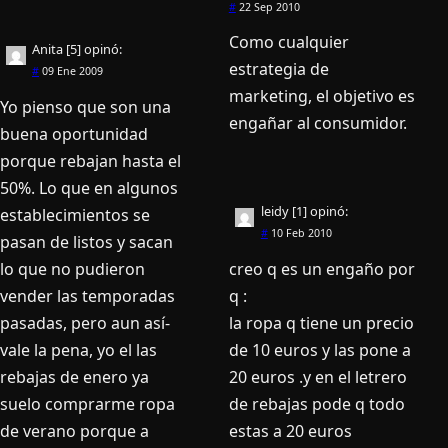
#
22 Sep 2010
Como cualquier
Anita [5]
opinó:
estrategia de
#
09 Ene 2009
marketing, el objetivo es
Yo pienso que son una
engañar al consumidor.
buena oportunidad
porque rebajan hasta el
50%. Lo que en algunos
leidy [1]
opinó:
establecimientos se
#
10 Feb 2010
pasan de listos y sacan
lo que no pudieron
creo q es un engaño por
vender las temporadas
q :
pasadas, pero aun así­
la ropa q tiene un precio
vale la pena, yo el las
de 10 euros y las pone a
rebajas de enero ya
20 euros .y en el letrero
suelo comprarme ropa
de rebajas pode q todo
de verano porque a
estas a 20 euros