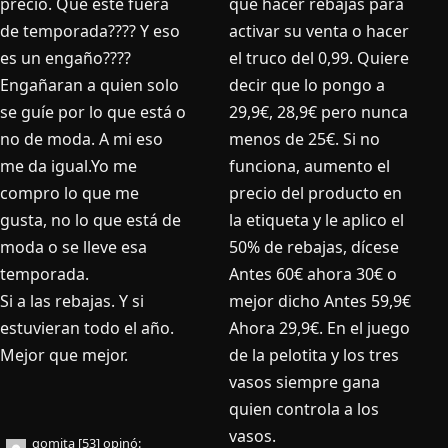
precio. Que esté fuera
que hacer rebajas para
de temporada???? Y eso
activar su venta o hacer
es un engaño????
el truco del 0,99. Quiere
Engañaran a quien solo
decir que lo pongo a
se guí­e por lo que está o
29,9€, 28,9€ pero nunca
no de moda. A mi eso
menos de 25€. Si no
me da igual.Yo me
funciona, aumento el
compro lo que me
precio del producto en
gusta, no lo que está de
la etiqueta y le aplico el
moda o se lleve esa
50% de rebajas, dícese
temporada.
Antes 60€ ahora 30€ o
Si a las rebajas. Y si
mejor dicho Antes 59,9€
estuvieran todo el año.
Ahora 29,9€. En el juego
Mejor que mejor.
de la pelotita y los tres
vasos siempre gana
quien controla a los
vasos.
gomita [53]
opinó: