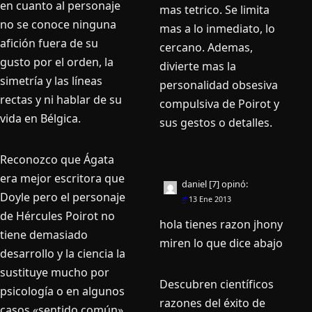
en cuanto al personaje
mas tetrico. Se limita
no se conoce ninguna
mas a lo inmediato, lo
afición fuera de su
cercano. Ademas,
gusto por el orden, la
divierte mas la
simetría y las líneas
personalidad obsesiva
rectas y ni hablar de su
compulsiva de Poirot y
vida en Bélgica.
sus gestos o detalles.
Reconozco que Ágata
era mejor escritora que
daniel [7]
opinó:
Doyle pero el personaje
#
13 Ene 2013
de Hércules Poirot no
hola tienes razon jhony
tiene demasiado
miren lo que dice abajo
desarrollo y la ciencia la
sustituye mucho por
Descubren científicos
psicología o en algunos
razones del éxito de
casos «sentido común»,