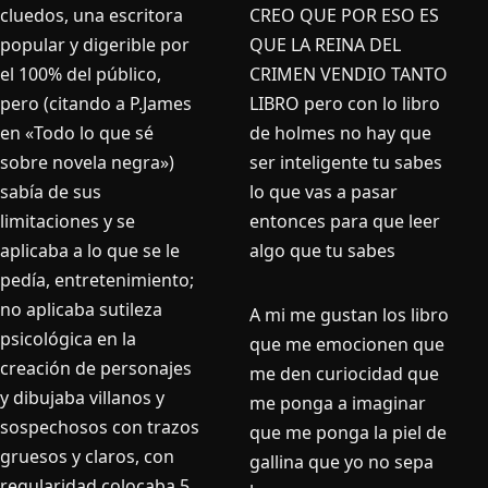
CREO QUE POR ESO ES
cluedos, una escritora
QUE LA REINA DEL
popular y digerible por
CRIMEN VENDIO TANTO
el 100% del público,
LIBRO pero con lo libro
pero (citando a P.James
de holmes no hay que
en «Todo lo que sé
ser inteligente tu sabes
sobre novela negra»)
lo que vas a pasar
sabía de sus
entonces para que leer
limitaciones y se
algo que tu sabes
aplicaba a lo que se le
pedía, entretenimiento;
no aplicaba sutileza
A mi me gustan los libro
psicológica en la
que me emocionen que
creación de personajes
me den curiocidad que
y dibujaba villanos y
me ponga a imaginar
sospechosos con trazos
que me ponga la piel de
gruesos y claros, con
gallina que yo no sepa
regularidad colocaba 5