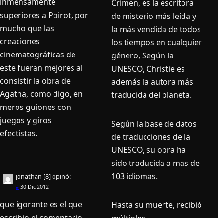
inmensamente
Crimen, es la escritora
superiores a Poirot, por
de misterio más leída y
mucho que las
la más vendida de todos
creaciones
los tiempos en cualquier
cinematográficas de
género, Según la
este fueran mejores al
UNESCO, Christie es
consistir la obra de
además la autora más
Agatha, como digo, en
traducida del planeta.
meros guiones con
juegos y giros
Según la base de datos
efectistas.
de traducciones de la
UNESCO, su obra ha
sido traducida a mas de
103 idiomas.
jonathan [8]
opinó:
#
30 Dic 2012
que igorante es el que
Hasta su muerte, recibió
escribio el comentario