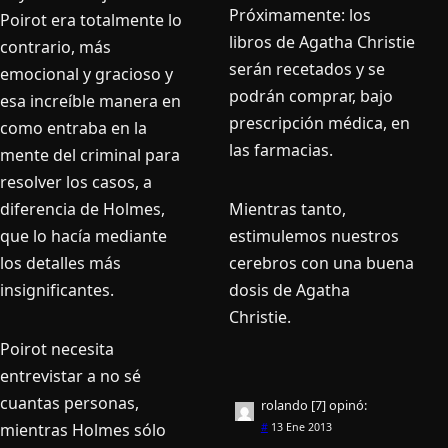
Próximamente: los
Poirot era totalmente lo
libros de Agatha Christie
contrario, más
serán recetados y se
emocional y gracioso y
podrán comprar, bajo
esa increíble manera en
prescripción médica, en
como entraba en la
las farmacias.
mente del criminal para
resolver los casos, a
diferencia de Holmes,
Mientras tanto,
que lo hacía mediante
estimulemos nuestros
los detalles más
cerebros con una buena
insignificantes.
dosis de Agatha
Christie.
Poirot necesita
entrevistar a no sé
cuantas personas,
rolando [7]
opinó:
mientras Holmes sólo
#
13 Ene 2013