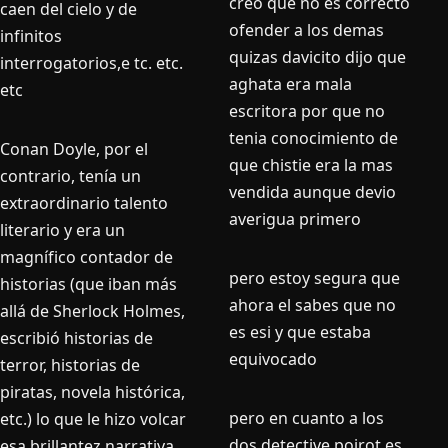
creo que no es correcto
caen del cielo y de
ofender a los demas
infinitos
quizas davicito dijo que
interrogatorios,e tc. etc.
aghata era mala
etc
escritora por que no
tenia conocimiento de
Conan Doyle, por el
que chistie era la mas
contrario, tenía un
vendida aunque devio
extraordinario talento
averigua primero
literario y era un
magnífico contador de
pero estoy segura que
historias (que iban más
ahora el sabes que no
allá de Sherlock Holmes,
es esi y que estaba
escribió historias de
equivocado
terror, historias de
piratas, novela histórica,
pero en cuanto a los
etc.) lo que le hizo volcar
dos detective poirot es
esa brillantez narrativa