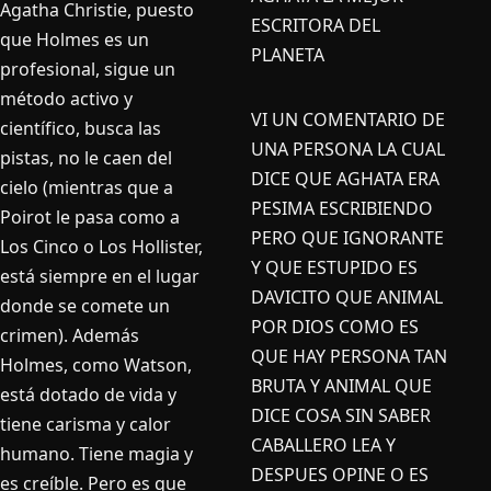
Agatha Christie, puesto
ESCRITORA DEL
que Holmes es un
PLANETA
profesional, sigue un
método activo y
VI UN COMENTARIO DE
científico, busca las
UNA PERSONA LA CUAL
pistas, no le caen del
DICE QUE AGHATA ERA
cielo (mientras que a
PESIMA ESCRIBIENDO
Poirot le pasa como a
PERO QUE IGNORANTE
Los Cinco o Los Hollister,
Y QUE ESTUPIDO ES
está siempre en el lugar
DAVICITO QUE ANIMAL
donde se comete un
POR DIOS COMO ES
crimen). Además
QUE HAY PERSONA TAN
Holmes, como Watson,
BRUTA Y ANIMAL QUE
está dotado de vida y
DICE COSA SIN SABER
tiene carisma y calor
CABALLERO LEA Y
humano. Tiene magia y
DESPUES OPINE O ES
es creíble. Pero es que