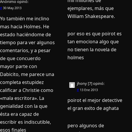
mil millones de
Anónimo
opinó:
ejemplares, más que
#
30 May 2013
William Shakespeare.
Yo también me inclino
mas hacia Holmes. He
por eso es que poirot es
estado haciéndome de
tan emociona algo que
tiempo para ver algunos
no tienen la novela de
comentarios, y a pesar
holmes
de que concuerdo
mayor parte con
Dabicito, me parece una
completa estupidez
jhony [7]
opinó:
calificar a Christie como
#
13 Ene 2013
«mala escritora». La
poirot el mejor detective
genialidad con la que
el gran exito de aghata
ésta era capaz de
escribir es indiscutible,
pero algunos de
esos finales