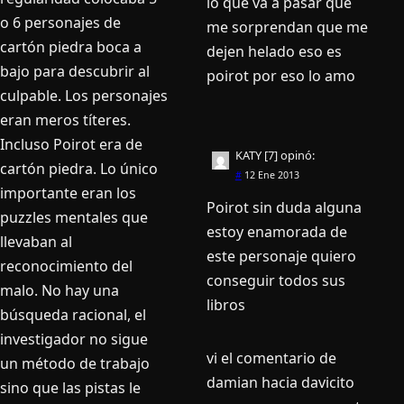
lo que va a pasar que
o 6 personajes de
me sorprendan que me
cartón piedra boca a
dejen helado eso es
bajo para descubrir al
poirot por eso lo amo
culpable. Los personajes
eran meros títeres.
Incluso Poirot era de
KATY [7]
opinó:
cartón piedra. Lo único
#
12 Ene 2013
importante eran los
Poirot sin duda alguna
puzzles mentales que
estoy enamorada de
llevaban al
este personaje quiero
reconocimiento del
conseguir todos sus
malo. No hay una
libros
búsqueda racional, el
investigador no sigue
vi el comentario de
un método de trabajo
damian hacia davicito
sino que las pistas le