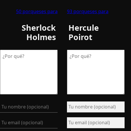
50 porqueses para
93 porqueses para
Sherlock
Hercule
Holmes
Poirot