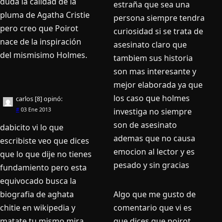
duda la calidad de la
estraña que sea una
pluma de Agatha Cristie
persona siempre tendra
pero creo que Poirot
curiosidad si se trata de
nace de la inspiración
asesinato claro que
del mismisimo Holmes.
tambiem sus historia
son mas interesante y
mejor elaborada ya que
los caso que holmes
carlos [8]
opinó:
investiga no siempre
#
03 Ene 2013
son de asesinato
dabicito vi lo que
ademas que no causa
escribiste veo que dices
emocion al lector y es
que lo que dije no tienes
pesado y sin gracias
fundamiento pero esta
equivocado busca la
Algo que me gusto de
biografia de aghata
comentario que vi es
chitie en wikipedia y
que dices que poirot
matate tu mismo mira