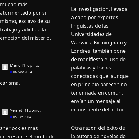
mucho más
La investigación, llevada
atormentado por sí
a cabo por expertos
mismo, esclavo de su
lingüistas de las
trabajo y adicto a la
Universidades de
emoción del misterio.
Warwick, Birmingham y
Londres, también pone
de manifiesto el uso de
Mario [1]
opinó:
palabras y frases
#
06 Nov 2014
conectadas que, aunque
carisma,
en principio parecen no
tener nada en común,
envían un mensaje al
inconsciente del lector.
Vernet [1]
opinó:
#
05 Oct 2014
Otra razón del éxito de
sherlock es mas
la autora de novelas de
interesante el modo de