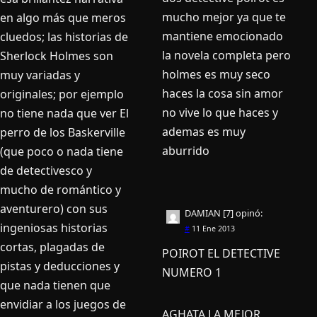
mucho mejor ya que te
en algo más que meros
mantiene emocionado
cluedos; las historias de
la novela completa pero
Sherlock Holmes son
holmes es muy seco
muy variadas y
haces la cosa sin amor
originales; por ejemplo
no vive lo que haces y
no tiene nada que ver El
ademas es muy
perro de los Baskerville
aburrido
(que poco o nada tiene
de detectivesco y
mucho de romántico y
aventurero) con sus
DAMIAN [7]
opinó:
ingeniosas historias
#
11 Ene 2013
cortas, plagadas de
POIROT EL DETECTIVE
pistas y deducciones y
NUMERO 1
que nada tienen que
envidiar a los juegos de
AGHATA LA MEJOR