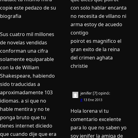
con solo hablar encanta
copie este pedazo de su
no necesita de villano ni
biografia
arma estoy de acuedo
contigo
Sus cuatro mil millones
poirot es magnifico el
de novelas vendidas
gran exito de la reina
conforman una cifra
del crimen aghata
solamente equiparable
christie
con la de William
Shakespeare, habiendo
sido traducidas a
aproximadamente 103
jenifer [7]
opinó:
idiomas. a si que no
#
13 Ene 2013
hable mentira y no te
Hola lorena vi tu
ponga bruto que tu
comentario excelente
tienes internet diciedo
para lo que no saben yo
que cuando dije que era
soy jenifer la amiga de