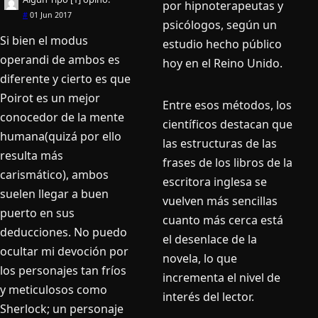
por hipnoterapeutas y
#
01 Jun 2017
psicólogos, según un
Si bien el modus
estudio hecho público
operandi de ambos es
hoy en el Reino Unido.
diferente y cierto es que
Poirot es un mejor
Entre esos métodos, los
conocedor de la mente
científicos destacan que
humana(quizá por ello
las estructuras de las
resulta más
frases de los libros de la
carismático), ambos
escritora inglesa se
suelen llegar a buen
vuelven más sencillas
puerto en sus
cuanto más cerca está
deducciones. No puedo
el desenlace de la
ocultar mi devoción por
novela, lo que
los personajes tan fríos
incrementa el nivel de
y meticulosos como
interés del lector.
Sherlock; un personaje