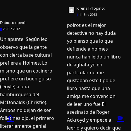
lorena [7]
opinó:
#
11 Ene 2013
Dabicito
opinó:
poirot es el mejor
#
23 Dic 2012
detective no hay duda
Un apunte. Según leo
yo pienso que lo que
observo que la gente
defiende a holmes
con cierta base cultural
nunca han leido un libro
prefiere a Holmes. Lo
de aghata yo en
mismo que un cocinero
particular no me
prefiere un buen guiso
gustaban este tipo de
(Doyle) a una
libro hasta que una
hamburguesa del
amiga me convencion
McDonalds (Christie).
de leer uno fue El
Ambos no dejan de ser
asesinato de Roger
⇧
✏️
folletines ojo, el primero
Ackroyd y empece a
literariamente genial
leerlo y quiero decir que