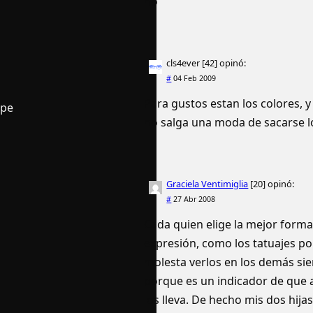
no
cls4ever [42]
opinó:
#
04 Feb 2009
Para gustos estan los colores, y
npe
no salga una moda de sacarse lo
Graciela Ventimiglia
[20]
opinó:
#
27 Abr 2008
Cada quien elige la mejor form
expresión, como los tatuajes p
molesta verlos en los demás si
porque es un indicador de que 
los lleva. De hecho mis dos hija