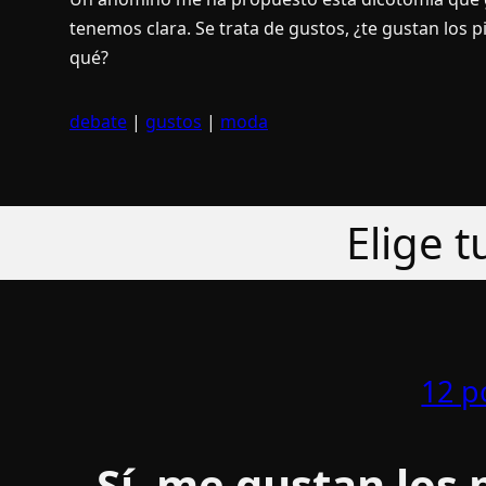
tenemos clara. Se trata de gustos, ¿te gustan los pi
qué?
debate
|
gustos
|
moda
Elige 
12 p
Sí­, me gustan los 