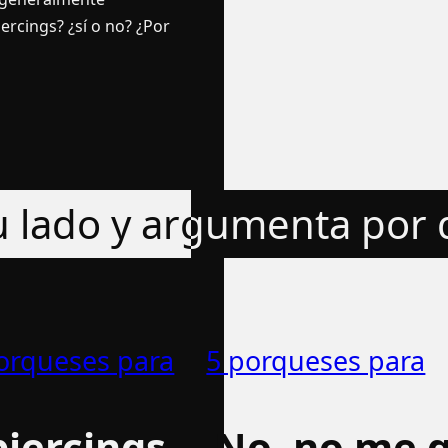
ercings? ¿sí­ o no? ¿Por
tu lado y argumenta por
orqueses para
5 porqueses para
piercings
No, no me g