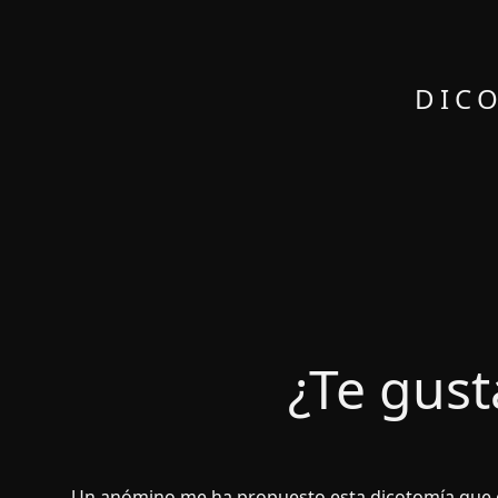
DICO
¿Te gust
Un anómino me ha propuesto esta dicotomí­a que