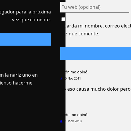
egador para la próxima
vez que comente.
Guarda mi nombre, correo elect
vez que comente.
Anónimo
opinó:
n la nariz uno en
#
30 Nov 2011
 pienso hacerme
no eso causa mucho dolor pero 
Anónimo
opinó:
#
11 May 2010