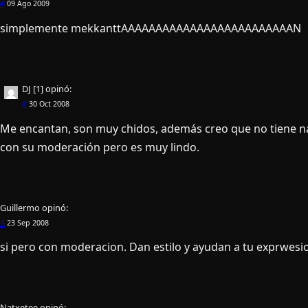
#
09 Ago 2009
simplemente mekkanttAAAAAAAAAAAAAAAAAAAAAAAAAN
DJ [1]
opinó:
#
30 Oct 2008
Me encantan, son muy chidos, además creo que no tiene na
con su moderación pero es muy lindo.
Guillermo
opinó:
#
23 Sep 2008
si pero con moderacion. Dan estilo y ayudan a tu exprwesi
Natxetee
opinó: