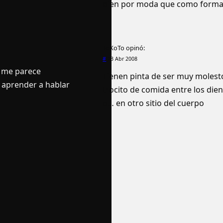
bien por moda que como forma 
ToKoTo
opinó:
#
23 Abr 2008
o me parece
Tienen pinta de ser muy moles
 aprender a hablar
trocito de comida entre los die
o… en otro sitio del cuerpo