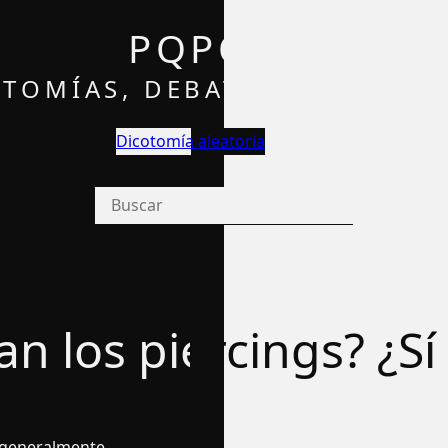
PQPQ
TOMÍAS, DEBATES Y OPINIÓ
Dicotomía aleatoria
an los piercings? ¿Sí­
 generalmente