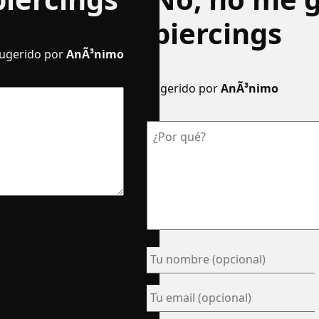
piercings
ugerido por
AnÃ³nimo
Sugerido por
AnÃ³nimo