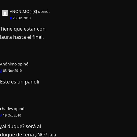
ANONIMO:) [3]
opinó:
#
28 Dic 2010
Tiene que estar con
laura hasta el final.
Anónimo
opinó:
#
03 Nov 2010
Este es un panoli
charles
opinó:
#
19 Oct 2010
¿al duque? será al
duque de feria ¿NO? jaja