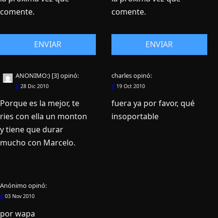
comente.
comente.
ANONIMO:) [3]
opinó:
charles
opinó:
#
28 Dic 2010
#
19 Oct 2010
Porque es la mejor, te
fuera ya por favor, qué
ries con ella un monton
insoportable
y tiene que durar
mucho con Marcelo.
Anónimo
opinó:
#
03 Nov 2010
por wapa