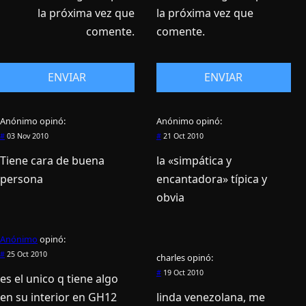
la próxima vez que
la próxima vez que
comente.
comente.
Anónimo
opinó:
Anónimo
opinó:
#
03 Nov 2010
#
21 Oct 2010
Tiene cara de buena
la «simpática y
persona
encantadora» tí­pica y
obvia
Anónimo
opinó:
#
25 Oct 2010
charles
opinó:
#
19 Oct 2010
es el unico q tiene algo
en su interior en GH12
linda venezolana, me