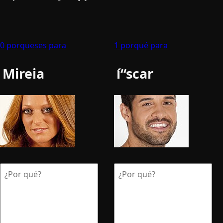
0 porqueses para
1 porqué para
Mireia
í“scar