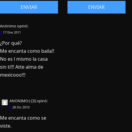
Anónimo
opinó:
#
17 Ene 2011
¿Por qué?
Me encanta como baila!!
No es l mismo la casa
sin ti!!! Atte alma de
mexicooo!!!
ANONIMO:) [3]
opinó:
#
28 Dic 2010
Me encanta como se
viste.