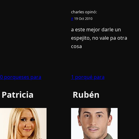
charles
opinó:
#
19 Oct 2010
a este mejor darle un
espejito, no vale pa otra
cosa
0 porqueses para
1 porqué para
Patricia
Rubén