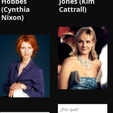
Hobbes
Jones (Kim
(Cynthia
Cattrall)
Nixon)