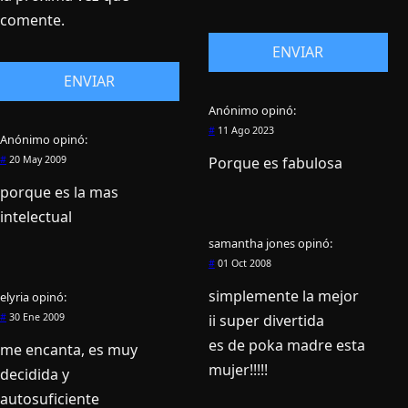
comente.
Anónimo
opinó:
#
11 Ago 2023
Anónimo
opinó:
Porque es fabulosa
#
20 May 2009
porque es la mas
intelectual
samantha jones
opinó:
#
01 Oct 2008
simplemente la mejor
elyria
opinó:
ii super divertida
#
30 Ene 2009
es de poka madre esta
me encanta, es muy
mujer!!!!!
decidida y
autosuficiente