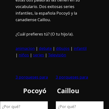
vocabulario. Dos exitosas series
infantiles, la española Pocoyó y la
canadiense Caillou.
¿Cuál prefieres tú? (O tu hijo/a).
animacion
|
debate
|
dibujos
|
infantil
|
niños
|
series
|
Televisión
3 porqueses para
3 porqueses para
Pocoyó
Caillou