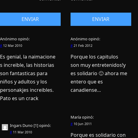
Anónimo
opinó:
Anónimo
opinó:
#
12 Mar 2010
#
21 Feb 2012
Es genial, la naimacione
Porque los capitulos
s increible, las historias
son muy entretenidos!y
son fantasticas para
es solidario 🙂 ahora me
niños y adultos y los
entero que es
personakjes increibles.
canadiense…
Pato es un crack
Marí­a
opinó:
#
10 Jun 2011
Ingars Duno [1]
opinó:
#
11 Mar 2010
Porque es solidario con