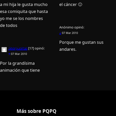
a mi hija le gusta mucho
el cáncer 🙂
esa comiquita que hasta
yo me se los nombres
de todos
Anónimo
opinó:
#
07 Mar 2010
Porque me gustan sus
aitorpuertas
[17]
opinó:
andares.
#
07 Mar 2010
Por la grandí­sima
animación que tiene
Más sobre PQPQ