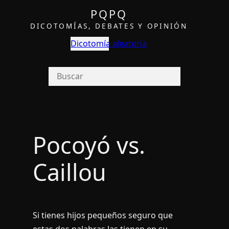
PQPQ
DICOTOMÍAS, DEBATES Y OPINIÓN
Dicotomía aleatoria
Pocoyó vs.
Caillou
Si tienes hijos pequeños seguro que
estas dos palabras las tienen en su