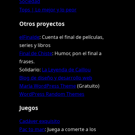
Sociedad
Tops | Lo mejor y lo peor
Otros proyectos
elFinalde
: Cuenta el final de películas,
series y libros
Final de Chiste
: Humor, pon el final a
frases.
Solidario:
La Leyenda de Caillou
Blog de diseño y desarrollo web
Marla WordPress Theme
(Gratuito)
WordPress Random Themes
Juegos
Cadáver exquisito
Pac to man
: Juega a comerte a los