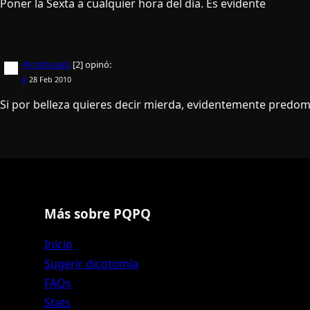
Poner la Sexta a cualquier hora del dí­a. Es evidente
@crishnakh
[2]
opinó:
#
28 Feb 2010
Si por belleza quieres decir mierda, evidentemente predomi
Más sobre PQPQ
Inicio
Sugerir dicotomía
FAQs
Stats