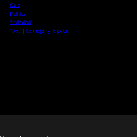
Ocio
Política
Sociedad
Tops | Lo mejor y lo peor