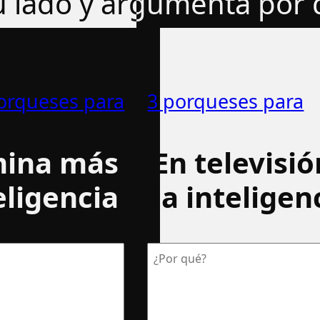
tu lado y argumenta por
orqueses para
3 porqueses para
mina más
En televisi
eligencia
la inteligen