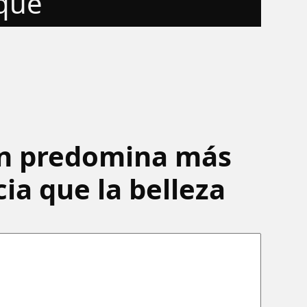
 qué
ón predomina más
cia que la belleza