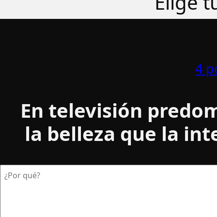
Elige 
4 p
En televisión predo
la belleza que la int