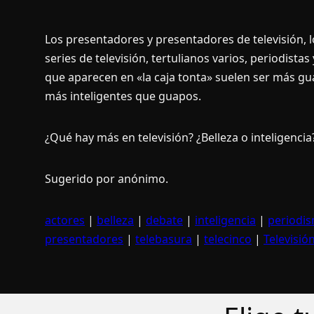
Los presentadores y presentadores de televisión, l
series de televisión, tertulianos varios, periodistas
que aparecen en «la caja tonta» suelen ser más gu
más inteligentes que guapos.
¿Qué hay más en televisión? ¿Belleza o inteligencia
Sugerido por anónimo.
actores
|
belleza
|
debate
|
inteligencia
|
periodi
presentadores
|
telebasura
|
telecinco
|
Televisió