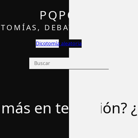
PQPQ
TOMÍAS, DEBATES Y OPINIÓ
Dicotomía aleatoria
ás en televisión? ¿L