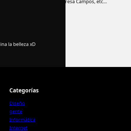
Teresa Campos, etc…
na la belleza xD
Categorías
Diseño
gente
Informática
Internet