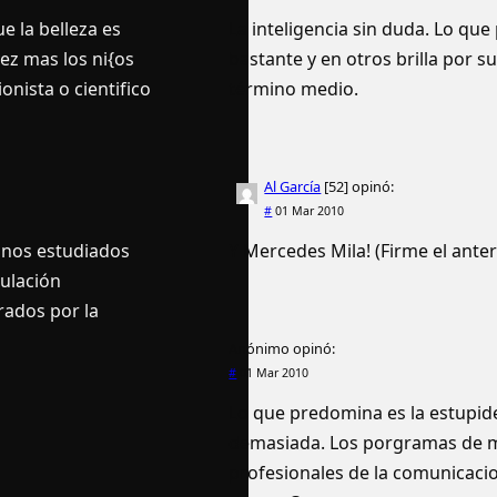
e la belleza es
La inteligencia sin duda. Lo q
ez mas los ni{os
bastante y en otros brilla por 
onista o cientifico
término medio.
Al Garcí­a
[52]
opinó:
#
01 Mar 2010
manos estudiados
Y Mercedes Mila! (Firme el ante
pulación
rados por la
Anónimo
opinó:
#
01 Mar 2010
Lo que predomina es la estupide
demasiada. Los porgramas de m
profesionales de la comunicacio