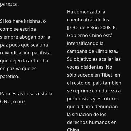
parezca.
Ha comenzado la
cuenta atrás de los
Si los hare krishna, o
JJ.OO. de Pekí­n 2008. El
como se escriba
Gobierno Chino está
siempre abogan por la
intensificando la
paz pues que sea una
campaña de «limpieza».
reivindicación pacifista,
Su objetivo es acallar las
que dejen la antorcha
voces disidentes. No
en paz ya que es
sólo sucede en Tibet, en
patético.
el resto del paí­s también
se reprime con dureza a
Para estas cosas está la
periodistas y escritores
ONU, o nu?
que a diario denuncian
la situación de los
derechos humanos en
China.