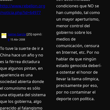
http://www.rebelion.org
condiciones que NO se
/noticia.php?id=64977
han cumplido, tal como
un mayor aperturismo,
menor control del
gobierno sobre los
Jaime Garcí­a
[25]
opinó:
medios de
#
15 Abr 2008
comunicación, censura
To tuve la suerte de ir a
en Internet, etc. Por no
China hace un año y no
hablar de que ningún
es la férrea dictadura
estado genocida deberí­
que algunos pintan, en
a ostentar el honor de
apariencia es una
llevar la llama olí­mpica,
sociedad abierta donde
precisamente por eso,
el comunismo es sólo
por no contaminar el
una etiqueta del sistema
deporte con polí­tica.
que los gobierna, algo
parecido al falangismo