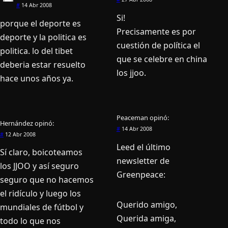
#
14 Abr 2008
Si!
porque el deporte es
Precisamente es por
deporte y la politica es
cuestión de polí­tica el
politica. lo del tibet
que se celebre en china
deberia estar resuelto
los jjoo.
hace unos años ya.
Peaceman
opinó:
Hernández
opinó:
#
14 Abr 2008
#
12 Abr 2008
Leed el último
Sí­ claro, boicoteamos
newsletter de
los JJOO y así­ seguro
Greenpeace:
seguro que no hacemos
el ridí­culo y luego los
Querido amigo,
mundiales de fútbol y
Querida amiga,
todo lo que nos