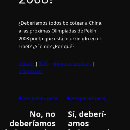
¿Deberí­amos todos boicotear a China,
a las próximas Olimpiadas de Pekí­n
2008 por lo que está ocurriendo en el
Tibet? ¿Sí­ o no? ¿Por qué?
debate
|
JJOO
|
juegos olimpicos
|
olimpiadas
4 porqueses para
4 porqueses para
No, no
Sí­, deberí­
deberí­amos
amos