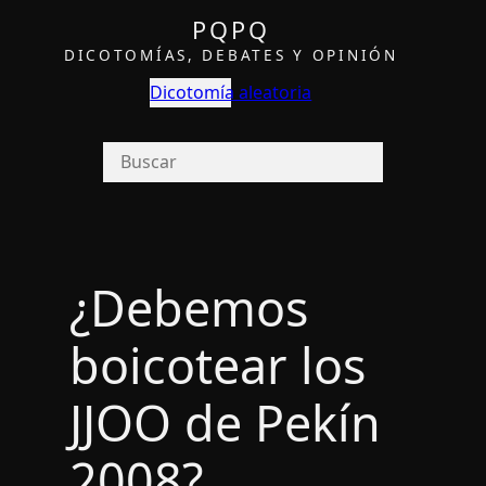
PQPQ
DICOTOMÍAS, DEBATES Y OPINIÓN
Dicotomía aleatoria
¿Debemos
boicotear los
JJOO de Pekí­n
2008?