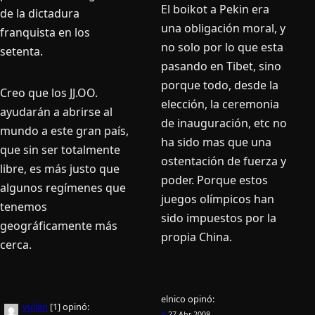
El boikot a Pekin era
de la dictadura
una obligación moral, y
franquista en los
no solo por lo que esta
setenta.
pasando en Tibet, sino
porque todo, desde la
Creo que los JJ.OO.
elección, la ceremonia
ayudarán a abrirse al
de inauguración, etc no
mundo a este gran paí­s,
ha sido mas que una
que sin ser totalmente
ostentación de fuerza y
libre, es más justo que
poder. Porque estos
algunos regí­menes que
juegos olí­mpicos han
tenemos
sido impuestos por la
geográficamente más
propia China.
cerca.
elnico
opinó:
yulian
[1]
opinó:
#
27 Abr 2008