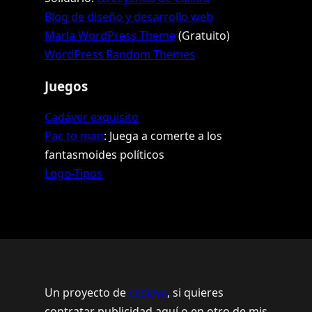
Blog de diseño y desarrollo web
Marla WordPress Theme
(Gratuito)
WordPress Random Themes
Juegos
Cadáver exquisito
Pac to man
: Juega a comerte a los
fantasmoides políticos
Logo-Tipos
Un proyecto de
ceslava
, si quieres
contratar publicidad aquí o en otro de mis