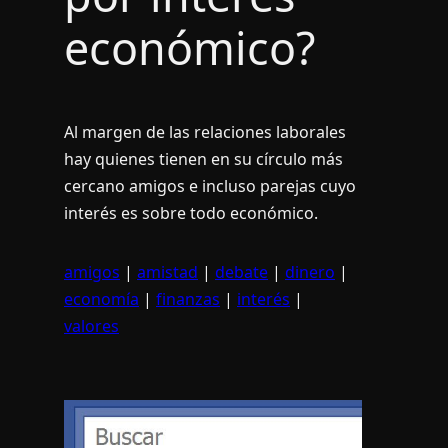
económico?
Al margen de las relaciones laborales
hay quienes tienen en su cí­rculo más
cercano amigos e incluso parejas cuyo
interés es sobre todo económico.
amigos
|
amistad
|
debate
|
dinero
|
economía
|
finanzas
|
interés
|
valores