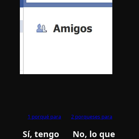
1 porqué para
2 porqueses para
Sí­, tengo
No, lo que