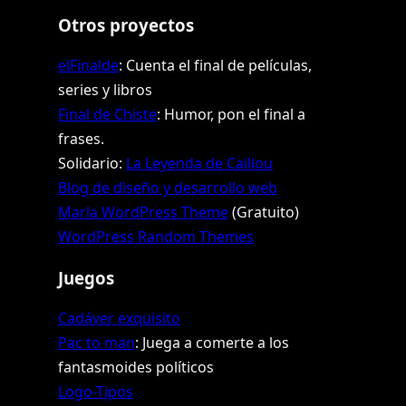
Otros proyectos
elFinalde
: Cuenta el final de películas,
series y libros
Final de Chiste
: Humor, pon el final a
frases.
Solidario:
La Leyenda de Caillou
Blog de diseño y desarrollo web
Marla WordPress Theme
(Gratuito)
WordPress Random Themes
Juegos
Cadáver exquisito
Pac to man
: Juega a comerte a los
fantasmoides políticos
Logo-Tipos