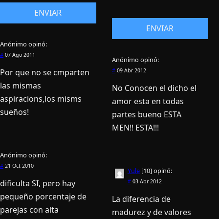
Anónimo
opinó:
#
07 Ago 2011
Anónimo
opinó:
Por que no se cmparten
#
09 Abr 2012
las mismas
No Conocen el dicho el
aspiracions,los misms
amor esta en todas
sueños!
partes bueno ESTA
MEN!! ESTA!!!
Anónimo
opinó:
#
21 Oct 2010
Yule
[10]
opinó:
dificulta SI, pero hay
#
03 Abr 2012
pequeño porcentaje de
La diferencia de
parejas con alta
madurez y de valores