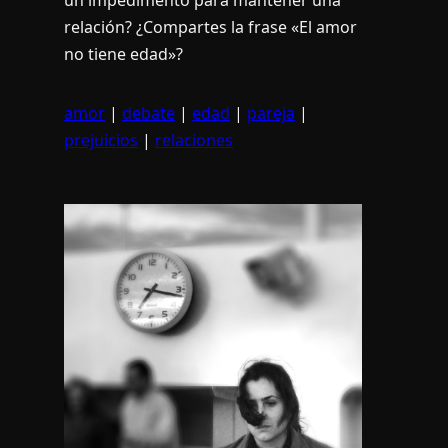
relación? ¿Compartes la frase «El amor
no tiene edad»?
amor
|
debate
|
edad
|
pareja
|
prejuicios
|
relaciones