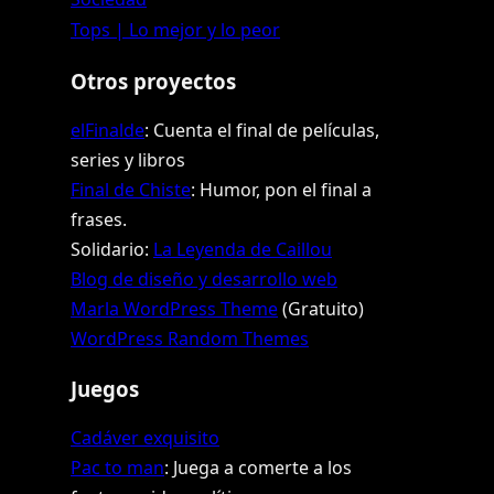
Tops | Lo mejor y lo peor
Otros proyectos
elFinalde
: Cuenta el final de películas,
series y libros
Final de Chiste
: Humor, pon el final a
frases.
Solidario:
La Leyenda de Caillou
Blog de diseño y desarrollo web
Marla WordPress Theme
(Gratuito)
WordPress Random Themes
Juegos
Cadáver exquisito
Pac to man
: Juega a comerte a los