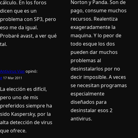
Norton y Panda. Son de
cálculo. En los foros
pago, consume muchos
dicen que es un
recursos. Realentiza
problema con SP3, pero
exageradamente la
eso me da igual.
maquina. Y lo peor de
Probaré avast, a ver qué
todo esque los dos
tal.
pueden dar muchos
problemas al
desinstalarlos por no
Antivirus Vias
opinó:
decir imposible. A veces
#
17 Mar 2011
se necesitan programas
La elección es difí­cil,
especialmente
pero uno de mis
diseñados para
preferidos siempre ha
desinstalar esos 2
sido Kaspersky, por la
antivirus.
alta detección de virus
que ofrece.