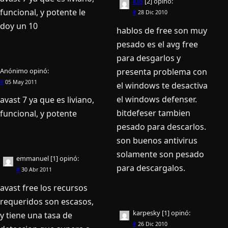
luis
[2]
opinó:
funcional, y potente le
#
28 Dic 2010
doy un 10
hablos de free son muy
pesado es el avg free
para desgarlos y
Anónimo
opinó:
presenta problema con
#
05 May 2011
el windows te desactiva
el windows defenser.
avast 7 ya que es liviano,
bitdefeser tambien
funcional, y potente
pesado para descarlos.
son buenos antivirus
solamente son pesado
emmanuel [1]
opinó:
para descargalos.
#
30 Abr 2011
avast free los recursos
requeridos son escasos,
karpesky [1]
opinó:
y tiene una tasa de
#
26 Dic 2010