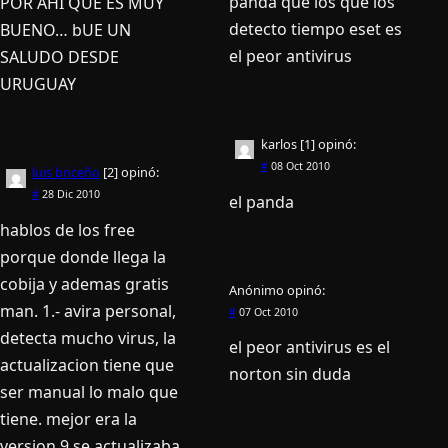
panda que los que los
POR AHI QUE ES MUY
detecto tiempo eset es
BUENO… bUE UN
el peor antivirus
SALUDO DESDE
URUGUAY
karlos [1]
opinó:
#
08 Oct 2010
luis briceño
[2]
opinó:
#
28 Dic 2010
el panda
hablos de los free
porque donde llega la
cobija y ademas gratis
Anónimo
opinó:
man. 1.- avira personal,
#
07 Oct 2010
detecta mucho virus, la
el peor antivirus es el
actualizacion tiene que
norton sin duda
ser manual lo malo que
tiene. mejor era la
version 9 se actualizaba