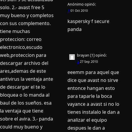
Anónimo
opinó:
solo. 2.- avast free 5
#
01 Oct 2010
muy bueno y completos
kaspersky f secure
con sus complemento.
panda
tiene muchas
proteccion: correo
electronico,escudo
web,proteccion para
brayan [1]
opinó:
#
27 Sep 2010
descargar archivo del
ares,ademas de este
eeemm para aquel que
antivirus la ventaja ante
dice que avast no sirve
de descargar el te lo
entonce hangan esto
bloquea o lo manda al
para taparle la boca
baul de los sueños. esa
vayance a avast si no lo
la ventaja que tiene
tienes instalalo le dan a
sobre el avira. 3.- panda
analizar el equipo
could muy bueno y
despues le dan a