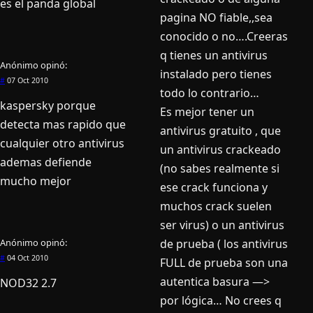
es el panda global
pagina NO fiable,,sea
conocido o no….Creeras
q tienes un antivirus
Anónimo
opinó:
instalado pero tienes
#
07 Oct 2010
todo lo contrario…
kaspersky porque
Es mejor tener un
detecta mas rapido que
antivirus gratuito , que
cualquier otro antivirus
un antivirus crackeado
ademas defiende
(no sabes realmente si
mucho mejor
ese crack funciona y
muchos crack suelen
ser virus) o un antivirus
Anónimo
opinó:
de prueba ( los antivirus
#
04 Oct 2010
FULL de prueba son una
autentica basura —>
NOD32 2.7
por lógica… No crees q