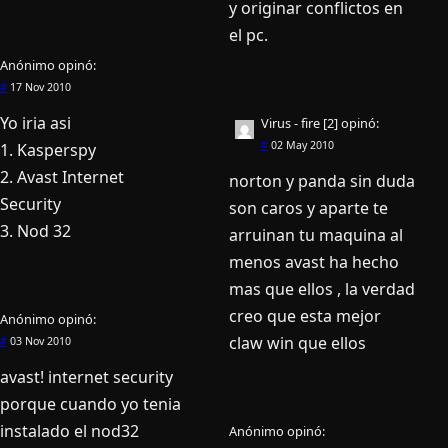
y originar conflictos en
el pc.
Anónimo
opinó:
#
17 Nov 2010
Yo iria asi
Virus - fire [2]
opinó:
#
02 May 2010
1. Kasperspy
2. Avast Internet
norton y panda sin duda
Security
son caros y aparte te
3. Nod 32
arruinan tu maquina al
menos avast ha hecho
mas que ellos , la verdad
creo que esta mejor
Anónimo
opinó:
claw win que ellos
#
03 Nov 2010
avast! internet security
porque cuando yo tenia
instalado el nod32
Anónimo
opinó: