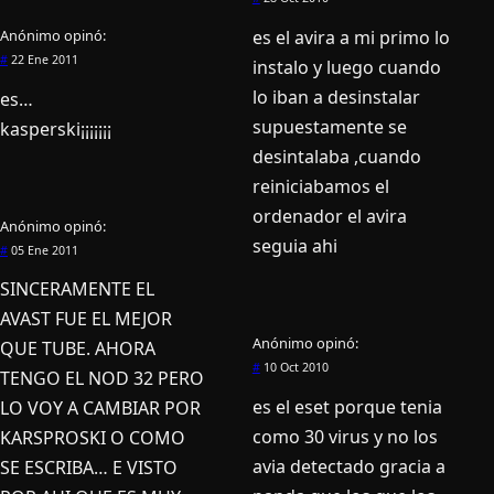
Anónimo
opinó:
es el avira a mi primo lo
#
22 Ene 2011
instalo y luego cuando
lo iban a desinstalar
es…
supuestamente se
kasperski¡¡¡¡¡¡¡
desintalaba ,cuando
reiniciabamos el
ordenador el avira
Anónimo
opinó:
seguia ahi
#
05 Ene 2011
SINCERAMENTE EL
AVAST FUE EL MEJOR
Anónimo
opinó:
QUE TUBE. AHORA
#
10 Oct 2010
TENGO EL NOD 32 PERO
es el eset porque tenia
LO VOY A CAMBIAR POR
como 30 virus y no los
KARSPROSKI O COMO
avia detectado gracia a
SE ESCRIBA… E VISTO