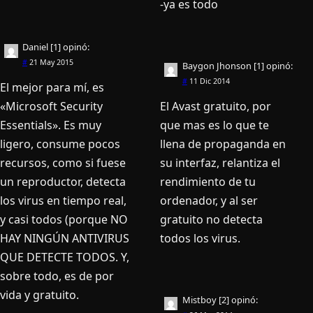
-ya es todo
Daniel [1]
opinó:
#
21 May 2015
Baygon Jhonson [1]
opinó:
#
11 Dic 2014
El mejor para mí, es
«Microsoft Security
El Avast gratuito, por
Essentials». Es muy
que mas es lo que te
ligero, consume pocos
llena de propaganda en
recursos, como si fuese
su interfaz, relantiza el
un reproductor, detecta
rendimiento de tu
los virus en tiempo real,
ordenador, y al ser
y casi todos (porque NO
gratuito no detecta
HAY NINGÚN ANTIVIRUS
todos los virus.
QUE DETECTE TODOS. Y,
sobre todo, es de por
vida y gratuito.
Mistboy [2]
opinó: