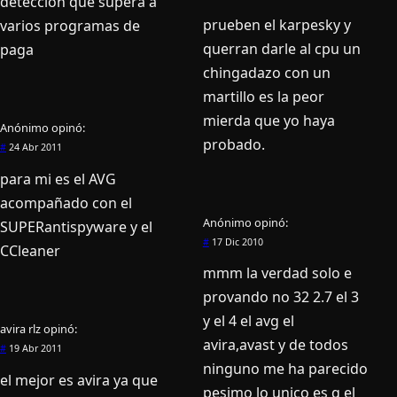
deteccion que supera a
prueben el karpesky y
varios programas de
querran darle al cpu un
paga
chingadazo con un
martillo es la peor
mierda que yo haya
Anónimo
opinó:
probado.
#
24 Abr 2011
para mi es el AVG
acompañado con el
Anónimo
opinó:
SUPERantispyware y el
#
17 Dic 2010
CCleaner
mmm la verdad solo e
provando no 32 2.7 el 3
y el 4 el avg el
avira rlz
opinó:
avira,avast y de todos
#
19 Abr 2011
ninguno me ha parecido
el mejor es avira ya que
pesimo lo unico es q el