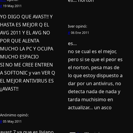
es… norton
#
19 May 2011
YO DIGO QUE AVAST!! Y
HASTA ES MEJOR Q EL
Iver
opinó:
AVG 2011 Y EL AVG NO
#
06 Ene 2011
POR QUE ALENTA
es…
MUCHO LA PC Y OCUPA
no se cual es el mejor,
MUCHO ESPACIO
pero si se que el peor es
SI NO ME CREE ENTREN
el norton, pesa mas de
A SOFTONIC y van VER Q
lo que estoy dispuesto a
EL MEJOR ANTIVIRUS ES
dar por un antivirus, no
¡¡AVAST!!
detecta nada de nada y
tarda muchisimo en
actualizar… un asco
Anónimo
opinó:
#
05 May 2011
avast 7 ya que es liviano,