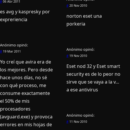
#
06 Abr 2011
#
20 Nov 2010
es avg y kaspresky por
norton eset una
expreriencia
porkeria
Anónimo
opinó:
Anónimo
opinó:
#
19 Mar 2011
#
19 Nov 2010
Yo creí­ que avira era de
Eset nod 32 y Eset smart
los mejores. Pero desde
security es de lo peor no
hace unos dí­as, no sé
sirve que se vaya a la v…
con qué proceso, me
a ese antivirus
consume exactamente
el 50% de mis
procesadores
Anónimo
opinó:
(avguard.exe) y provoca
#
11 Nov 2010
errores en mis hojas de