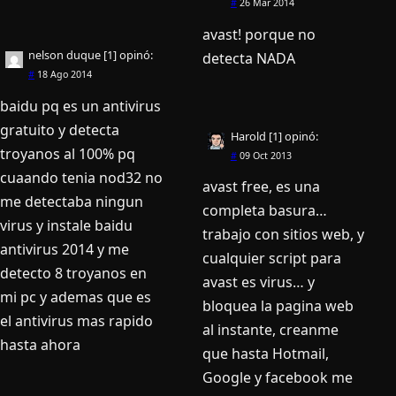
#
26 Mar 2014
avast! porque no
nelson duque [1]
opinó:
detecta NADA
#
18 Ago 2014
baidu pq es un antivirus
gratuito y detecta
Harold [1]
opinó:
troyanos al 100% pq
#
09 Oct 2013
cuaando tenia nod32 no
avast free, es una
me detectaba ningun
completa basura…
virus y instale baidu
trabajo con sitios web, y
antivirus 2014 y me
cualquier script para
detecto 8 troyanos en
avast es virus… y
mi pc y ademas que es
bloquea la pagina web
el antivirus mas rapido
al instante, creanme
hasta ahora
que hasta Hotmail,
Google y facebook me