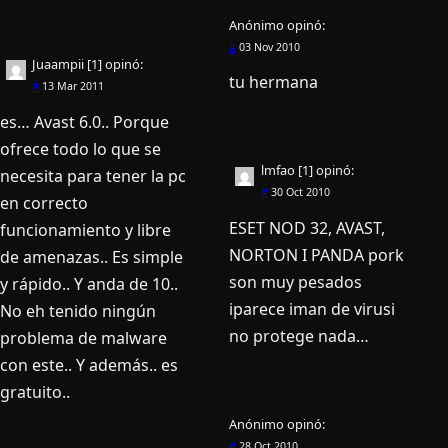
Anónimo
opinó:
#
03 Nov 2010
Juaampii [1]
opinó:
tu hermana
#
13 Mar 2011
es… Avast 6.0.. Porque
ofrece todo lo que se
lmfao [1]
opinó:
necesita para tener la pc
#
30 Oct 2010
en correcto
ESET NOD 32, AVAST,
funcionamiento y libre
NORTON I PANDA pork
de amenazas.. Es simple
son muy pesados
y rápido.. Y anda de 10..
iparece iman de virusi
No eh tenido ningún
no protege nada…
problema de malware
con este.. Y además.. es
gratuito..
Anónimo
opinó:
#
28 Oct 2010