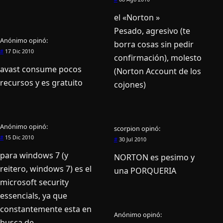
el «Norton »
Pesado, agresivo (te
Anónimo
opinó:
borra cosas sin pedir
#
17 Dic 2010
confirmación), molesto
avast consume pocos
(Norton Account de los
recursos y es gratuito
cojones)
Anónimo
opinó:
scorpion
opinó:
#
15 Dic 2010
#
30 Jul 2010
para windows 7 (y
NORTON es pesimo y
reitero, windows 7) es el
una PORQUERIA
microsoft security
essencials, ya que
constantemente esta en
Anónimo
opinó:
busca de