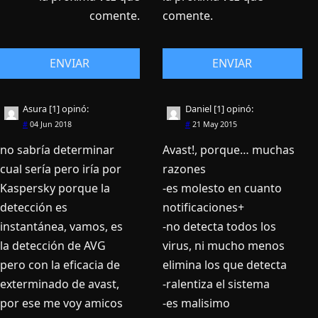
comente.
comente.
Asura [1]
opinó:
Daniel [1]
opinó:
#
04 Jun 2018
#
21 May 2015
no sabría determinar
Avast!, porque… muchas
cual sería pero iría por
razones
Kaspersky porque la
-es molesto en cuanto
detección es
notificaciones+
instantánea, vamos, es
-no detecta todos los
la detección de AVG
virus, ni mucho menos
pero con la eficacia de
elimina los que detecta
exterminado de avast,
-ralentiza el sistema
por ese me voy amicos
-es malisimo