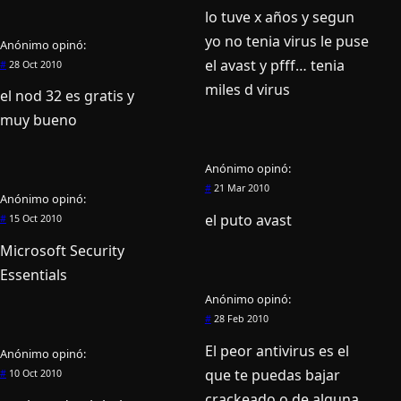
lo tuve x años y segun
yo no tenia virus le puse
Anónimo
opinó:
el avast y pfff… tenia
#
28 Oct 2010
miles d virus
el nod 32 es gratis y
muy bueno
Anónimo
opinó:
#
21 Mar 2010
Anónimo
opinó:
el puto avast
#
15 Oct 2010
Microsoft Security
Essentials
Anónimo
opinó:
#
28 Feb 2010
El peor antivirus es el
Anónimo
opinó:
que te puedas bajar
#
10 Oct 2010
crackeado o de alguna