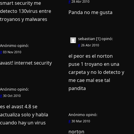
#
28 Abr 2010
smart security me
detecto 130virus entre
Panda no me gusta
troyanos y malwares
sebastian [1]
opinó:
Anónimo
opinó:
#
26 Abr 2010
#
03 Nov 2010
el peor es el norton
avast! internet security
puse 1 troyano en una
carpeta y no lo detecto y
me cae mal ese tal
pandita
Anónimo
opinó:
#
30 Oct 2010
es el avast 4.8 se
actualiza solo y habla
Anónimo
opinó:
#
30 Mar 2010
cuando hay un virus
norton