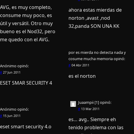
AVG, es muy completo,
ahora estas mierdas de
consume muy poco, es
norton ,avast ,nod
útil y versátil. Otro muy
32,panda SON UNA KK
bueno es el Nod32, pero
me quedo con el AVG.
por es mierda no detecta nada y
cosume mucha memoria
opinó:
Anónimo
opinó:
#
04 Abr 2011
#
27 Jun 2011
es el norton
ESET SMAR SECURITY 4
Juaampii [1]
opinó:
Anónimo
opinó:
#
13 Mar 2011
#
15 Jun 2011
es… avg.. Siempre eh
eset smart security 4.o
tenido problema con las