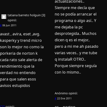
actualizaciones..
Siempre me decí­a que
no se podí­a arrancar el
tatiana barreto holguin [3]
opinó:
programa o algo así­.. Y
#
06 Jun 2011
me dejaba la pc
desprotegida.. Muchos
avast , avira, eset ,avg.
dicen q es el mejor..
kasperky y trend micro
pero a mi me ah pasado
son lo mejor no como la
varias veces.. y me tube
porkeria de norton k
q instalaR OTRO..
cada rato sale alerta de
Porque siempre seguí­a
rendimiento que la
con lo mismo..
verdad no entiendo
para que salen esos
avisos estupidos
Anónimo
opinó:
#
22 Ene 2011
C??
opinó: