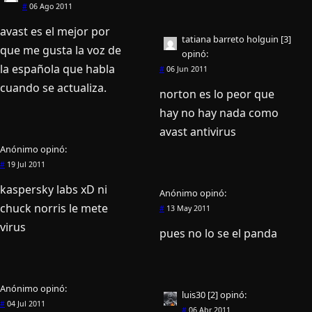
#
06 Ago 2011
avast es el mejor por
tatiana barreto holguin [3]
que me gusta la voz de
opinó:
la española que habla
#
06 Jun 2011
cuando se actualiza.
norton es lo peor que
hay no hay nada como
avast antivirus
Anónimo
opinó:
#
19 Jul 2011
kaspersky labs xD ni
Anónimo
opinó:
chuck norris le mete
#
13 May 2011
virus
pues no lo se el panda
Anónimo
opinó:
luis30 [2]
opinó:
#
04 Jul 2011
#
06 Abr 2011