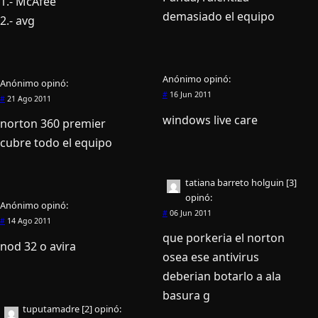
1.- McAfee
demasiado el equipo
2.- avg
Anónimo
opinó:
Anónimo
opinó:
#
16 Jun 2011
#
21 Ago 2011
windows live care
norton 360 premier
cubre todo el equipo
tatiana barreto holguin [3]
opinó:
Anónimo
opinó:
#
06 Jun 2011
#
14 Ago 2011
que porkeria el norton
nod 32 o avira
osea ese antivirus
deberian botarlo a ala
basura g
tuputamadre [2]
opinó: