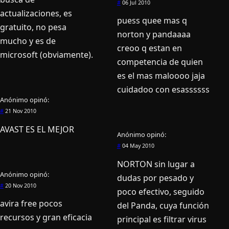
#
06 Jul 2010
actualizaciones, es
puess quee mas q
gratuito, no pesa
norton y pandaaaa
mucho y es de
creoo q estan en
microsoft (obviamente).
competencia de quien
es el mas maloooo jaja
cuidadoo con esassssss
Anónimo
opinó:
#
21 Nov 2010
AVAST ES EL MEJOR
Anónimo
opinó:
#
04 May 2010
NORTON sin lugar a
Anónimo
opinó:
dudas por pesado y
#
20 Nov 2010
poco efectivo, seguido
avira free pocos
del Panda, cuya función
recursos y gran eficacia
principal es filtrar virus