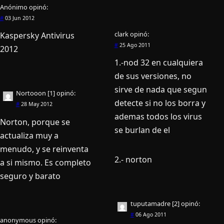
Anónimo
opinó:
#
03 Jun 2012
clark
opinó:
Kaspersky Antivirus
#
25 Ago 2011
2012
1.-nod 32 en cualquiera
de sus versiones, no
sirve de nada que segun
Nortooon [1]
opinó:
detecte si no los borra y
#
28 May 2012
ademas todos los virus
Norton, porque se
se burlan de el
actualiza muy a
menudo, y se reinventa
2.- norton
a si mismo. Es completo
seguro y barato
tuputamadre [2]
opinó:
#
06 Ago 2011
anonymous
opinó: