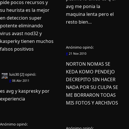
pide pocos recursos y
avg me ponia la
su heurista es la mejor
maquina lenta pero el
en deteccion super
resto bien…
potente eliminando
virus avast nod32 y
kasperky tienen muchos
Anónimo
opinó:
falsos positivos
#
21 Nov 2010
NORTON NOMAS SE
KEDA KOMO PENDEJO
luis30 [2]
opinó:
DECREPITO SIN HACER
#
06 Abr 2011
NADA POR SU CULPA SE
es avg y kaspresky por
ME BORRARON TODAS
experiencia
MIS FOTOS Y ARCHIVOS
Anónimo
opinó:
Anónimo
opinó: