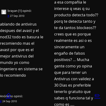
a esa compañia le
interese q veas q su
brayan [1]
opinó:
producto detecta todo??
#
27 Sep 2010
porq te detecta tanto y
ablando de antivirus
te da tantos blockeos??
despues del avast y el
crees que es porque
nod32 todo es basura le
realmente es asi o es
recomiendo mas el
sinceramente un
avast por que es el
engaño de falsos
mejor antivirus del
positivos? … Mucha
mundo yo como
gente como yo opina
ingeniero en sistema se
que para tener un
lo recomiendo
Antivirus con validez a
30 Dias es preferible
tenerlo gratuito que
⇧
✏️
Anónimo
opinó:
sabes q funciona tal y
#
24 Sep 2010
como es ….