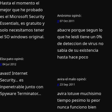
Hasta el momento el
mejor que he probado
Anónimo
opinó:
es el Microsoft Security
#
07 Oct 2011
Essentials, es gratuito y
solo necesitamos tener
abacre porque segun lo
el SO windows original.
que he leidi tiene un 0%
de deteccion de virus no
sabia de su existencia
hasta hace poco
Elza pato
opinó:
#
04 Jul 2012
avast! Internet
avira el malo
opinó:
Security… es
#
23 Sep 2011
inpenetrable junto con
Spyware Terminator…
avira lotuve muchisimo
tiempo pesimo lo peor
nunca funciono bien