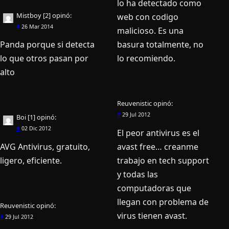
lo ha detectado como
Mistboy [2]
opinó:
web con codigo
#
26 Mar 2014
malicioso. Es una
Panda porque si detecta
basura totalmente, no
lo que otros pasan por
lo recomiendo.
alto
Reuvenistic
opinó:
#
29 Jul 2012
Boi [1]
opinó:
#
02 Dic 2012
El peor antivirus es el
AVG Antivirus, gratuito,
avast free… creanme
ligero, eficiente.
trabajo en tech support
y todas las
computadoras que
llegan con problema de
Reuvenistic
opinó:
virus tienen avast.
#
29 Jul 2012