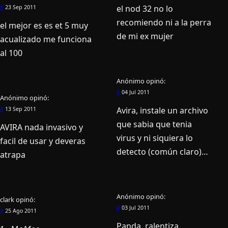
el nod 32 no lo
#
23 Sep 2011
recomiendo ni a la perra
el mejor es es et 5 muy
de mi ex mujer
acualizado me funciona
al 100
Anónimo
opinó:
#
04 Jul 2011
Anónimo
opinó:
Avira, instale un archivo
#
13 Sep 2011
que sabia que tenia
AVIRA nada invasivo y
virus y ni siquiera lo
facil de usar y deveras
detecto (común claro)…
atrapa
Anónimo
opinó:
clark
opinó:
#
03 Jul 2011
#
25 Ago 2011
Panda, ralentiza