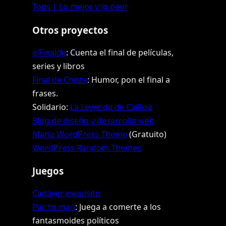
Tops | Lo mejor y lo peor
Otros proyectos
elFinalde
: Cuenta el final de películas,
series y libros
Final de Chiste
: Humor, pon el final a
frases.
Solidario:
La Leyenda de Caillou
Blog de diseño y desarrollo web
Marla WordPress Theme
(Gratuito)
WordPress Random Themes
Juegos
Cadáver exquisito
Pac to man
: Juega a comerte a los
fantasmoides políticos