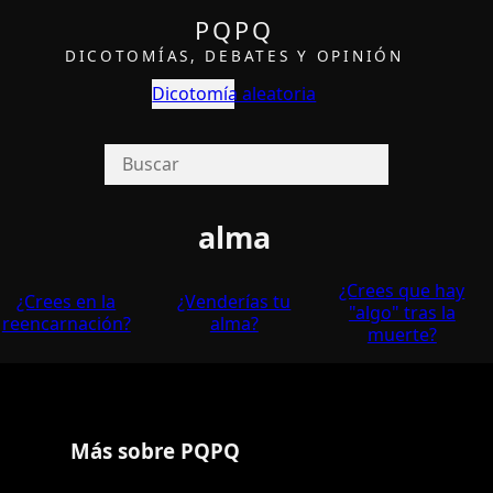
PQPQ
DICOTOMÍAS, DEBATES Y OPINIÓN
Dicotomía aleatoria
alma
¿Crees que hay
¿Crees en la
¿Venderí­as tu
"algo" tras la
reencarnación?
alma?
muerte?
Más sobre PQPQ