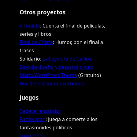
Otros proyectos
elFinalde
: Cuenta el final de películas,
series y libros
Final de Chiste
: Humor, pon el final a
frases.
Solidario:
La Leyenda de Caillou
Blog de diseño y desarrollo web
Marla WordPress Theme
(Gratuito)
WordPress Random Themes
Juegos
Cadáver exquisito
Pac to man
: Juega a comerte a los
fantasmoides políticos
Logo-Tipos