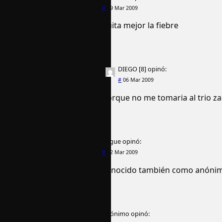
#
19 Mar 2009
quita mejor la fiebre
DIEGO [8]
opinó:
#
06 Mar 2009
Porque no me tomaria al trio za
migue
opinó:
#
02 Mar 2009
conocido también como anóni
Anónimo
opinó: