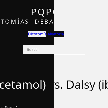
PQPQ
TOMÍAS, DEBATES Y OPINIÓ
Dicotomía aleatoria
acetamol) vs. Dalsy (
a. Estos 2