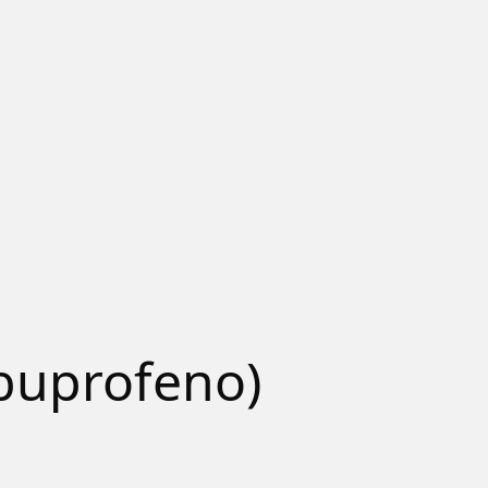
N
ibuprofeno)