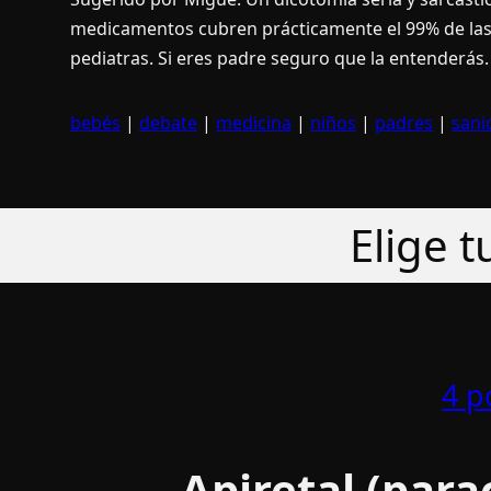
medicamentos cubren prácticamente el 99% de las 
pediatras. Si eres padre seguro que la entenderás.
bebés
|
debate
|
medicina
|
niños
|
padres
|
sani
Elige 
4 p
Apiretal (par