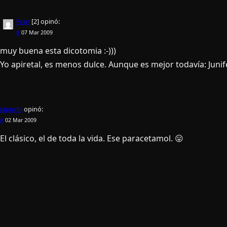
Fran
[2]
opinó:
#
07 Mar 2009
muy buena esta dicotomia :-)))
Yo apiretal, es menos dulce. Aunque es mejor todaví­a: Junif
Japuchi
opinó:
#
02 Mar 2009
El clásico, el de toda la vida. Ese paracetamol. 😛