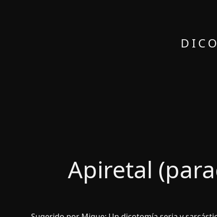
DICO
Apiretal (par
Sugerido por Migue: Un dicotomí­a seria y sarcástic