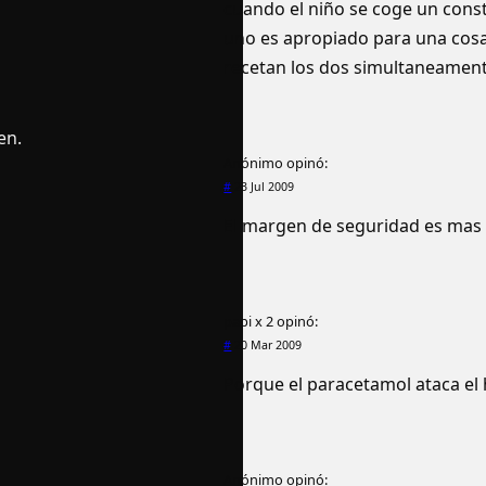
cuando el niño se coge un cons
uno es apropiado para una cosa
recetan los dos simultaneament
en.
Anónimo
opinó:
#
23 Jul 2009
El margen de seguridad es mas
papi x 2
opinó:
#
20 Mar 2009
Porque el paracetamol ataca el
Anónimo
opinó: