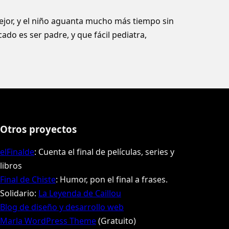
ejor, y el niño aguanta mucho más tiempo sin
cado es ser padre, y que fácil pediatra,
Otros proyectos
elFinalde
: Cuenta el final de películas, series y
libros
Final de Chiste
: Humor, pon el final a frases.
Solidario:
La Leyenda de Caillou
Blog de diseño y desarrollo web
Marla WordPress Theme
(Gratuito)