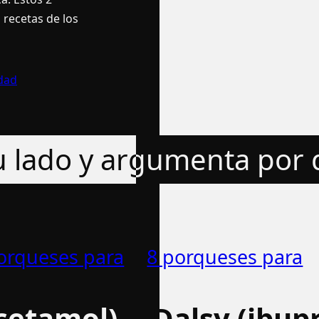
recetas de los
dad
tu lado y argumenta por
orqueses para
8 porqueses para
acetamol)
Dalsy (ibup