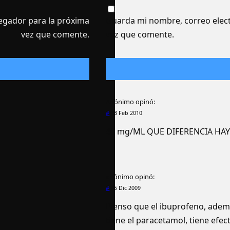
egador para la próxima
Guarda mi nombre, correo elect
vez que comente.
vez que comente.
Anónimo
opinó:
#
23 Feb 2010
40 mg/ML QUE DIFERENCIA HA
anónimo
opinó:
#
05 Dic 2009
Pienso que el ibuprofeno, ademá
tiene el paracetamol, tiene efec