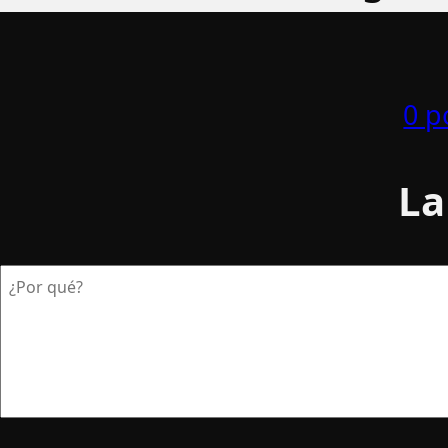
0 p
La