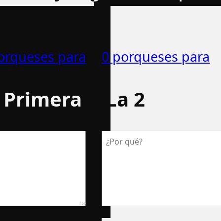
orqueses para
0 porqueses para
 Primera
La 2