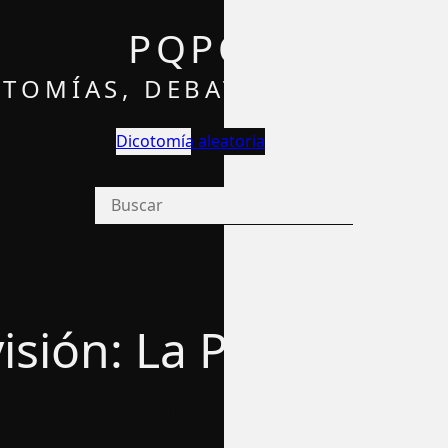
PQPQ
TOMÍAS, DEBATES Y OPINIÓ
Dicotomía aleatoria
sión: La Primera, La
ta, Cuatro