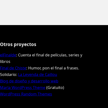
Otros proyectos
elFinalde
: Cuenta el final de películas, series y
libros
Final de Chiste
: Humor, pon el final a frases.
Solidario:
La Leyenda de Caillou
Blog de diseño y desarrollo web
Marla WordPress Theme
(Gratuito)
WordPress Random Themes