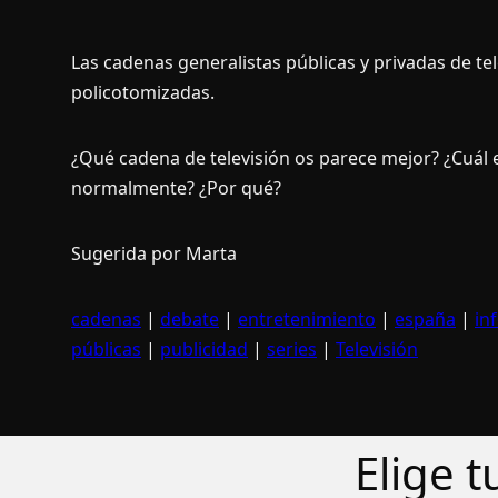
Las cadenas generalistas públicas y privadas de te
policotomizadas.
¿Qué cadena de televisión os parece mejor? ¿Cuál e
normalmente? ¿Por qué?
Sugerida por Marta
cadenas
|
debate
|
entretenimiento
|
españa
|
in
públicas
|
publicidad
|
series
|
Televisión
Elige 