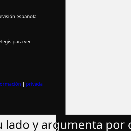
levisión española
legí­s para ver
formación
|
privada
|
tu lado y argumenta por