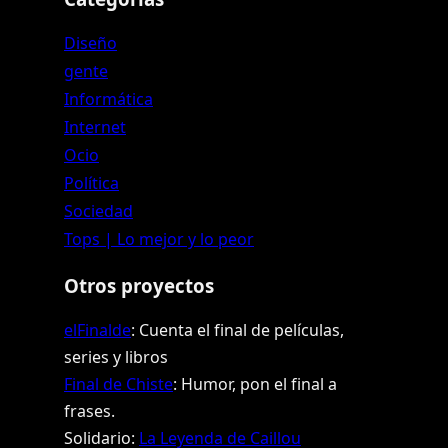
Diseño
gente
Informática
Internet
Ocio
Política
Sociedad
Tops | Lo mejor y lo peor
Otros proyectos
elFinalde
: Cuenta el final de películas,
series y libros
Final de Chiste
: Humor, pon el final a
frases.
Solidario:
La Leyenda de Caillou