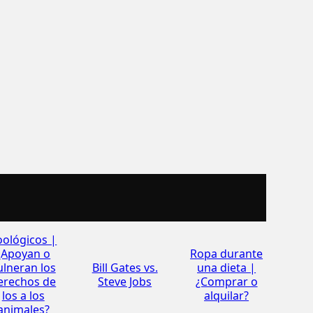
N
oológicos |
¿Apoyan o
Ropa durante
ulneran los
Bill Gates vs.
una dieta |
erechos de
Steve Jobs
¿Comprar o
los a los
alquilar?
animales?