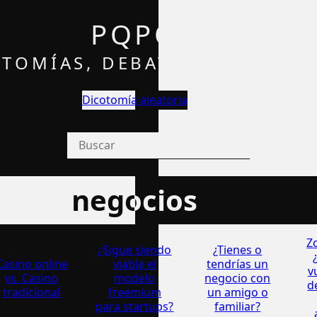
PQPQ
TOMÍAS, DEBATES Y OPINIÓ
Dicotomía aleatoria
negocios
Z
¿Sigue siendo
¿Tienes o
Casino online
viable el
tendrí­as un
v
vs. Casino
modelo
negocio con
d
tradicional
freemium
un amigo o
para startups?
familiar?