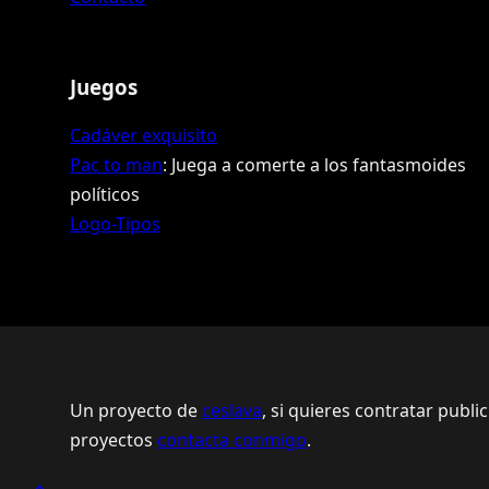
Juegos
Cadáver exquisito
Pac to man
: Juega a comerte a los fantasmoides
políticos
Logo-Tipos
Un proyecto de
ceslava
, si quieres contratar publi
proyectos
contacta conmigo
.