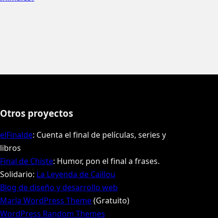
Otros proyectos
elFinalde
: Cuenta el final de películas, series y
libros
Final de Chiste
: Humor, pon el final a frases.
Solidario:
La Leyenda de Caillou
Blog de diseño y desarrollo web
Marla WordPress Theme
(Gratuito)
WordPress Random Themes