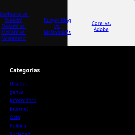
Starbucks vs.
Dunkin'
Burger King
Corel vs.
Donuts vs.
vs.
Adobe
McCafé vs.
McDonald's
Nespresso
Categorías
Diseño
gente
Informática
Internet
Ocio
Política
Sociedad