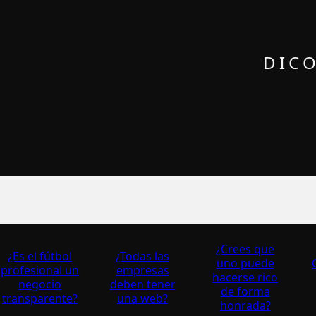
DICO
¿Crees que
¿Es el fútbol
¿Todas las
uno puede
profesional un
empresas
hacerse rico
negocio
deben tener
de forma
transparente?
una web?
honrada?