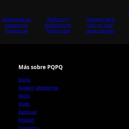
Asalariado vs.
Polí­ticos |
Trabajar para
Autónomo
Ambición vs.
vivir vs. Vivir
(freelance)
Filantropí­a
para trabajar
Más sobre PQPQ
Inicio
Sugerir dicotomía
FAQs
Stats
Explorar
English
Contacto