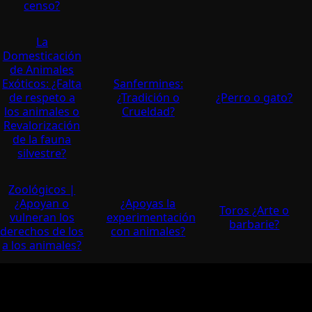
censo?
La
Domesticación
de Animales
Exóticos: ¿Falta
Sanfermines:
de respeto a
¿Tradición o
¿Perro o gato?
los animales o
Crueldad?
Revalorización
de la fauna
silvestre?
Zoológicos |
¿Apoyan o
¿Apoyas la
Toros ¿Arte o
vulneran los
experimentación
barbarie?
derechos de los
con animales?
a los animales?