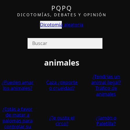
PQPQ
DICOTOMÍAS, DEBATES Y OPINIÓN
Dicotomía aleatoria
animales
¿Tendrí­as un
¿Pueden amar
Caza ¿deporte
animal ilegal?
los animales?
o crueldad?
Tráfico de
animales
¿Estás a favor
de matar a
¿Te gusta el
¿Jamón o
palomas para
circo?
Paletilla?
controlar su